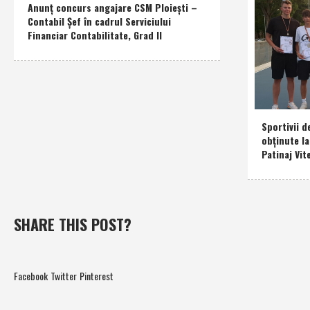
Anunţ concurs angajare CSM Ploieşti –
Contabil Şef în cadrul Serviciului
Financiar Contabilitate, Grad II
Sportivii d
obţinute l
Patinaj Vit
SHARE THIS POST?
Facebook
Twitter
Pinterest