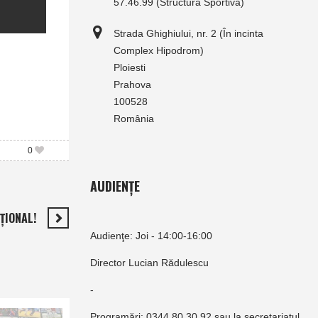
57.46.99 (Structura Sportivă)
Strada Ghighiului, nr. 2 (În incinta
Complex Hipodrom)
Ploiesti
Prahova
100528
România
0
AUDIENȚE
ŢIONAL!
Audienţe: Joi - 14:00-16:00
Director Lucian Rădulescu
-
Programări: 0344.80.30.92 sau la secretariatul