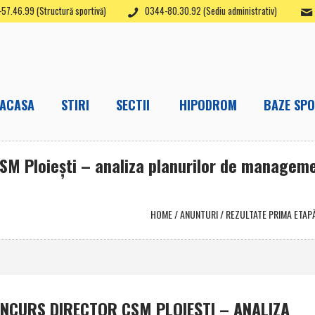
57.46.99 (Structură sportivă)
0344-80.30.92 (Sediu administrativ)
ACASA
STIRI
SECTII
HIPODROM
BAZE SPO
SM Ploieşti – analiza planurilor de managem
HOME
/
ANUNTURI
/
REZULTATE PRIMA ETAP
NCURS DIRECTOR CSM PLOIEŞTI – ANALIZA