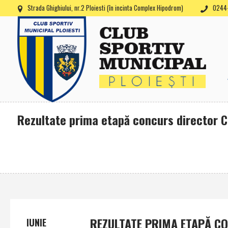
Strada Ghighiului, nr.2 Ploiesti (în incinta Complex Hipodrom)
0244-
Rezultate prima etapă concurs director C
REZULTATE PRIMA ETAPĂ CO
IUNIE