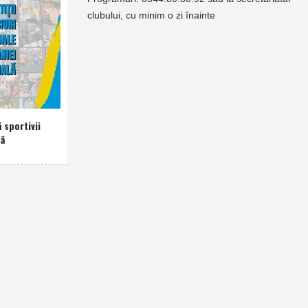
clubului, cu minim o zi înainte
 sportivii
nă