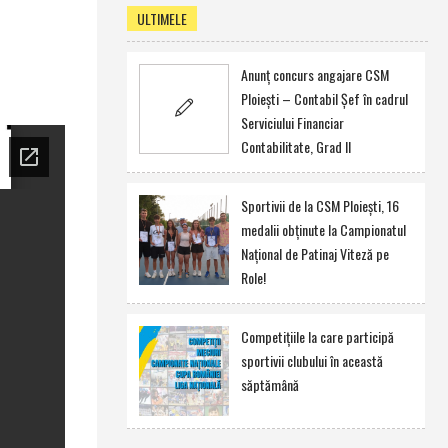
ULTIMELE
Anunţ concurs angajare CSM
Ploieşti – Contabil Şef în cadrul
Serviciului Financiar
Contabilitate, Grad II
Sportivii de la CSM Ploieşti, 16
medalii obţinute la Campionatul
Naţional de Patinaj Viteză pe
Role!
Competiţiile la care participă
sportivii clubului în această
săptămână