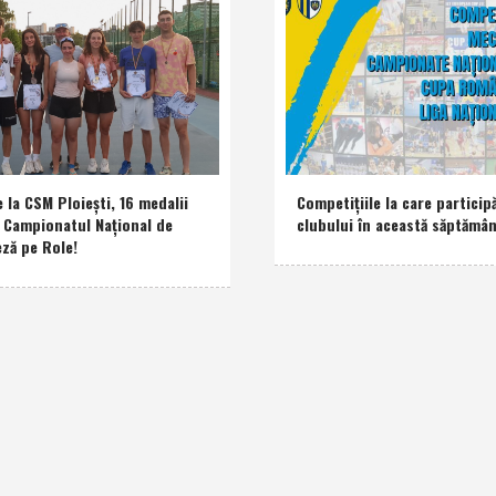
e la CSM Ploieşti, 16 medalii
Competiţiile la care participă
a Campionatul Naţional de
clubului în această săptămâ
eză pe Role!