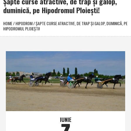
Şapte curse atractive, de trap şi galop,
duminică, pe Hipodromul Ploieşti!
HOME
/
HIPODROM
/
ŞAPTE CURSE ATRACTIVE, DE TRAP ŞI GALOP, DUMINICĂ, PE
HIPODROMUL PLOIEŞTI!
IUNIE
7