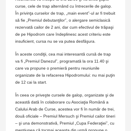
curse, cele de trap alternând cu întrecerile de galop.
În privinţa curselor de trap, „main event”-ul ar fi trebuit
să fie „Premiul debutanţilor”, o alergare semiclasică
rezervată cailor de 2 ani, dar cum efectivul de trăpaşi
de pe Hipodrom care îndeplinesc acest criteriu este
insuficient, cursa nu se va putea desfăşura.
În aceste condiţii, cea mai interesantă cursă de trap
va fi „Premiul Danezul”, programată la ora 11.40 şi
care va propune o premieră pentru reuniunile
organizate de la refacerea Hipodromului: nu mai puţin
de 12 cai la start.
În ceea ce priveşte cursele de galop, organizate şi de
această dată în colaborare cu Asociaţia Română a
Calului Arab de Curse, acestea vor fi în număr de trei,
două oficiale – Premiul Mersuch şi Premiul cailor tineri
– şi una demonstrativă, Premiul „Cupa Federaţiei”, cu
menţiunea că tocmai aceasta din urmă propune o