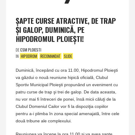
ŞAPTE CURSE ATRACTIVE, DE TRAP
ŞI GALOP, DUMINICĂ, PE
HIPODROMUL PLOIEŞTI!
DE
CSM PLOIESTI
IN
HIPODROM
RECOMANDAT
SLIDE
Duminică, începând cu ora 11.00, Hipodromul Ploieşti
va găzdui o nouă reuniune hipică oficială, Clubul
Sportiv Municipal Ploieşti propunând un eveniment cu
patru curse de trap şi trei de galop. De data aceasta,
nu vor mai fi întreceri de ponei, însă micii căluţi de la
Clubul Domeniul Cailor vor fi la dispoziţia copiilor
pentru a-i plimba în zona special amenajată, între cele
două tribune ale complexului.
Reuniunea va începe la ora 11.00 şi va avea şapte