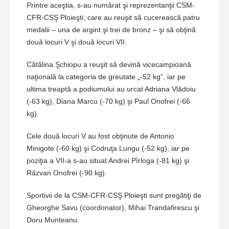
Printre aceştia, s-au numărat şi reprezentanţii CSM-
CFR-CSŞ Ploieşti, care au reuşit să cucerească patru
medalii – una de argint şi trei de bronz – şi să obţină
două locuri V şi două locuri VII.
Cătălina Şchiopu a reuşit să devină vicecampioană
naţională la categoria de greutate „-52 kg”, iar pe
ultima treaptă a podiumului au urcat Adriana Vlădoiu
(-63 kg), Diana Marcu (-70 kg) şi Paul Onofrei (-66
kg).
Cele două locuri V au fost obţinute de Antonio
Minigote (-60 kg) şi Codruţa Lungu (-52 kg), iar pe
poziţia a VII-a s-au situat Andrei Pîrloga (-81 kg) şi
Răzvan Onofrei (-90 kg).
Sportivii de la CSM-CFR-CSŞ Ploieşti sunt pregătiţi de
Gheorghe Savu (coordonator), Mihai Trandafirescu şi
Doru Munteanu.