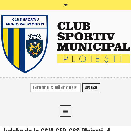
SEARCH
Judoka de la CSM-CFR-CSŞ Ploieşti, 4