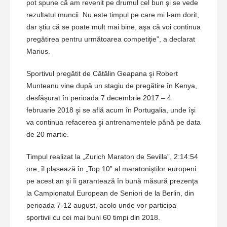
pot spune că am revenit pe drumul cel bun şi se vede
rezultatul muncii. Nu este timpul pe care mi l-am dorit,
dar ştiu că se poate mult mai bine, aşa că voi continua
pregătirea pentru următoarea competiţie”, a declarat
Marius.
Sportivul pregătit de Cătălin Geapana şi Robert
Munteanu vine după un stagiu de pregătire în Kenya,
desfăşurat în perioada 7 decembrie 2017 – 4
februarie 2018 şi se află acum în Portugalia, unde îşi
va continua refacerea şi antrenamentele până pe data
de 20 martie.
Timpul realizat la „Zurich Maraton de Sevilla”, 2:14:54
ore, îl plasează în „Top 10” al maratoniştilor europeni
pe acest an şi îi garantează în bună măsură prezenţa
la Campionatul European de Seniori de la Berlin, din
perioada 7-12 august, acolo unde vor participa
sportivii cu cei mai buni 60 timpi din 2018.