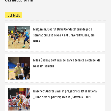
ULTIMELE
Mulţumim, Codruţ Dinu! Conducătorul de joc a
semnat cu East Texas A&M University Lions, din
NCAA!
Milan Škobalj continuă pe banca tehnică a echipei de
baschet seniori!
Baschet: Andrei Savu, în pregătiri cu lotul naţional
„U14” pentru participarea la „Slovenia Ball”!