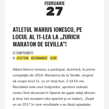
FEBRUARIE
27
ATLETUL MARIUS IONESCU, PE
LOCUL AL 11-LEA LA „ZURICH
MARATON DE SEVILLA”!
DE
CSM PLOIESTI
IN
ATLETISM
RECOMANDAT
SLIDE
Atletul Marius Ionescu a participat, duminică, la prima
competiţie din 2018, Maratonul de la Sevilla, reuşind
să ocupe locul 11, cu un timp bun: 2:14:54 ore.
Rezultatul este unul mulţumitor, sportivul clubului
nostru fiind devansat în Spania de şapte atleţi africani
şi doar trei europeni (doi spanioli şi un italian). „După
un an 2017 în care rezultatele s-au lăsat aşteptate,