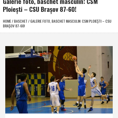
Galerie foto, baschet masculin: CSM
Ploieşti – CSU Braşov 87-60!
HOME
/
BASCHET
/
GALERIE FOTO, BASCHET MASCULIN: CSM PLOIEŞTI – CSU
BRAŞOV 87-60!