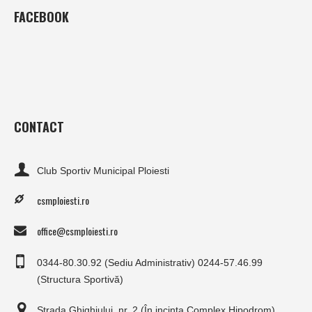
FACEBOOK
CONTACT
Club Sportiv Municipal Ploiesti
csmploiesti.ro
office@csmploiesti.ro
0344-80.30.92 (Sediu Administrativ) 0244-57.46.99
(Structura Sportivă)
Strada Ghighiului, nr. 2 (În incinta Complex Hipodrom)