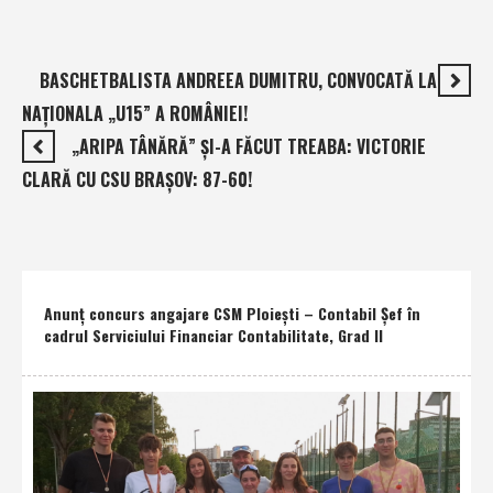
BASCHETBALISTA ANDREEA DUMITRU, CONVOCATĂ LA
NAŢIONALA „U15” A ROMÂNIEI!
„ARIPA TÂNĂRĂ” ŞI-A FĂCUT TREABA: VICTORIE
CLARĂ CU CSU BRAŞOV: 87-60!
Anunţ concurs angajare CSM Ploieşti – Contabil Şef în
cadrul Serviciului Financiar Contabilitate, Grad II