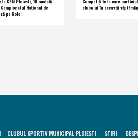
e la CSM Ploieşti, 16 medalii
Competiţiile la care participă
a Campionatul Naţional de
clubului în această săptămâ
eză pe Role!
I – CLUBUL SPORTIV MUNICIPAL PLOIESTI
STIRI
DESP