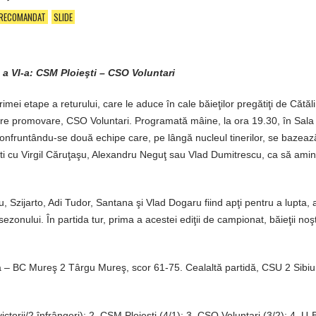
RECOMANDAT
SLIDE
 a VI-a: CSM Ploieşti – CSO Voluntari
ei etape a returului, care le aduce în cale băieţilor pregătiţi de Cătăl
spre promovare, CSO Voluntari. Programată mâine, la ora 19.30, în Sala
confruntându-se două echipe care, pe lângă nucleul tinerilor, se bazeaz
eşti cu Virgil Căruţaşu, Alexandru Neguţ sau Vlad Dumitrescu, ca să ami
 Szijarto, Adi Tudor, Santana şi Vlad Dogaru fiind apţi pentru a lupta, a
sezonului. În partida tur, prima a acestei ediţii de campionat, băieţii noş
poca – BC Mureş 2 Târgu Mureş, scor 61-75. Cealaltă partidă, CSU 2 Sibi
torii/2 înfrângeri); 2. CSM Ploieşti (4/1); 3. CSO Voluntari (3/2); 4. U-