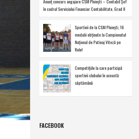
Anunţ concurs angajare CSM Ploieşti – Contabil Şef
în cadrul Serviciului Financiar Contabilitate, Grad II
Sportivii de la CSM Ploieşti, 16
medalii obţinute la Campionatul
Naţional de Patinaj Viteză pe
Role!
Competiţiile la care participă
sportivii clubului în această
săptămână
FACEBOOK