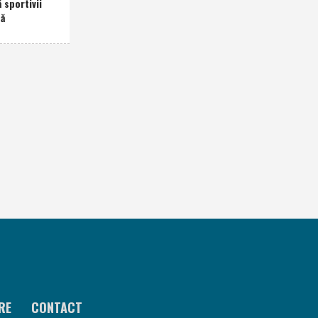
 sportivii
nă
RE
CONTACT