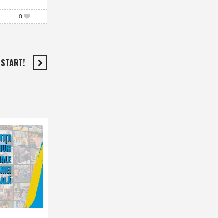
0
 START!