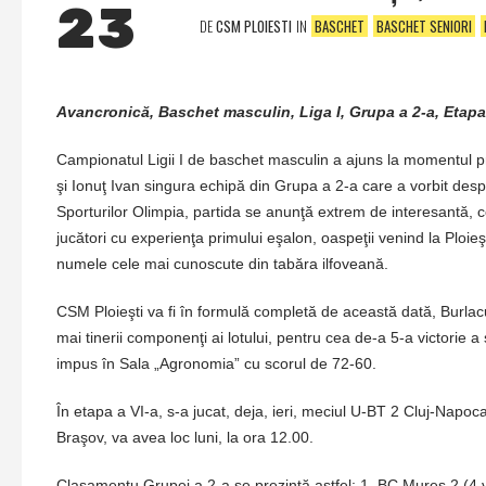
23
DE
CSM PLOIESTI
IN
BASCHET
BASCHET SENIORI
Avancronică, Baschet masculin, Liga I, Grupa a 2-a, Etapa
Campionatul Ligii I de baschet masculin a ajuns la momentul prim
şi Ionuţ Ivan singura echipă din Grupa a 2-a care a vorbit de
Sporturilor Olimpia, partida se anunţă extrem de interesantă, 
jucători cu experienţa primului eşalon, oaspeţii venind la Ploi
numele cele mai cunoscute din tabăra ilfoveană.
CSM Ploieşti va fi în formulă completă de această dată, Burlacu,
mai tinerii componenţi ai lotului, pentru cea de-a 5-a victorie a 
impus în Sala „Agronomia” cu scorul de 72-60.
În etapa a VI-a, s-a jucat, deja, ieri, meciul U-BT 2 Cluj-Na
Braşov, va avea loc luni, la ora 12.00.
Clasamentu Grupei a 2-a se prezintă astfel: 1. BC Mureş 2 (4 vic