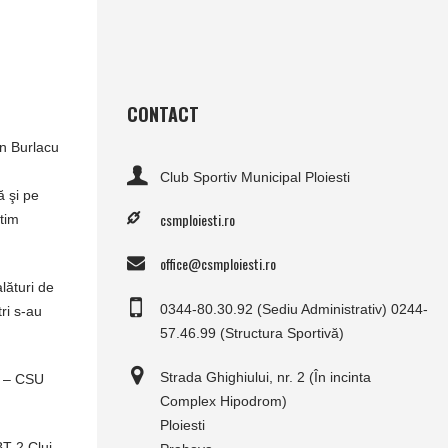
CONTACT
in Burlacu
Club Sportiv Municipal Ploiesti
ă şi pe
csmploiesti.ro
ntim
office@csmploiesti.ro
lături de
0344-80.30.92 (Sediu Administrativ) 0244-
tri s-au
57.46.99 (Structura Sportivă)
Strada Ghighiului, nr. 2 (În incinta
u – CSU
Complex Hipodrom)
Ploiesti
BT 2 Cluj-