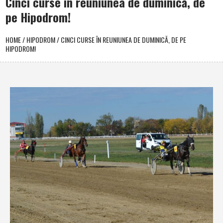
Cinci curse în reuniunea de duminică, de
pe Hipodrom!
HOME
/
HIPODROM
/
CINCI CURSE ÎN REUNIUNEA DE DUMINICĂ, DE PE
HIPODROM!