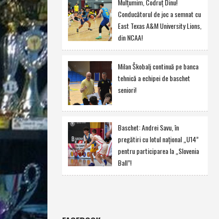
Mulţumim, Codruţ Dinu!
Conducătorul de joc a semnat cu
East Texas A&M University Lions,
din NCAA!
Milan Škobalj continuă pe banca
tehnică a echipei de baschet
seniori!
Baschet: Andrei Savu, în
pregătiri cu lotul naţional „U14”
pentru participarea la „Slovenia
Ball”!