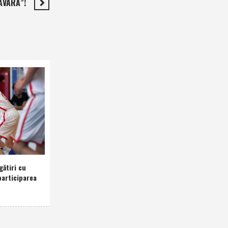
ĂVARĂ”!
gătiri cu
participarea