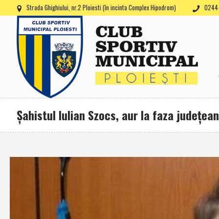
Strada Ghighiului, nr.2 Ploiesti (în incinta Complex Hipodrom)
0244-
Şahistul Iulian Szocs, aur la faza judeţean