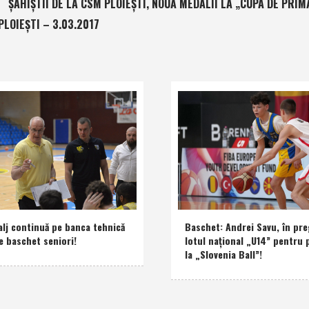
ŞAHIŞTII DE LA CSM PLOIEŞTI, NOUĂ MEDALII LA „CUPA DE PRIM
LOIEŞTI – 3.03.2017
alj continuă pe banca tehnică
Baschet: Andrei Savu, în pre
e baschet seniori!
lotul naţional „U14” pentru 
la „Slovenia Ball”!