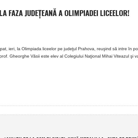
LA FAZA JUDEŢEANĂ A OLIMPIADEI LICEELOR!
ipat, ieri, la Olimpiada liceelor pe judeţul Prahova, reuşind să intre în p
 prof. Gheorghe Văsii este elev al Colegiului Naţional Mihai Viteazul şi v