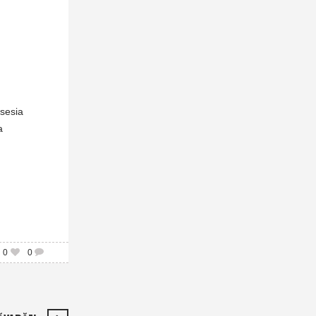
osesia
a
0
0