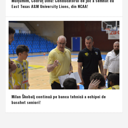
Mulţumim, Codruţ Dinu! Conducătorul de joc a semnat cu
East Texas A&M University Lions, din NCAA!
Milan Škobalj continuă pe banca tehnică a echipei de
baschet seniori!