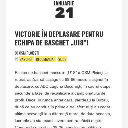
IANUARIE
21
VICTORIE ÎN DEPLASARE PENTRU
ECHIPA DE BASCHET „U18”!
DE
CSM PLOIESTI
IN
BASCHET
RECOMANDAT
SLIDE
Echipa de baschet masculin „U18” a CSM Ploieşti a
reuşit, astăzi, să câştige cu 69-66 meciul susţinut în
deplasare, cu ABC Laguna Bucureşti, în cadrul etapei
secunde a fazei de recalificare a campionatului de
profil. Dacă, în runda anterioară, pierdeau la Buzău,
după ce au condus în primele trei sferturi şi au cedat
ultima secvenţă la o diferenţă mare, de data aceasta,
lucrurile au stat exact invers pentru băieţii noştri.
Conduşi la pauză cu 39-26, sportivii pregătiţi de