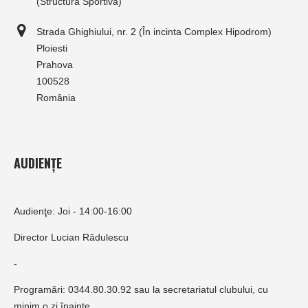
(Structura Sportivă)
Strada Ghighiului, nr. 2 (În incinta Complex Hipodrom)
Ploiesti
Prahova
100528
România
AUDIENȚE
Audienţe: Joi - 14:00-16:00
Director Lucian Rădulescu
-
Programări: 0344.80.30.92 sau la secretariatul clubului, cu
minim o zi înainte