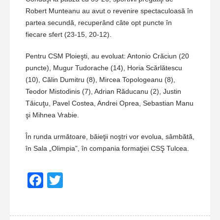
Robert Munteanu au avut o revenire spectaculoasă în
partea secundă, recuperând câte opt puncte în
fiecare sfert (23-15, 20-12).
Pentru CSM Ploieşti, au evoluat: Antonio Crăciun (20
puncte), Mugur Tudorache (14), Horia Scărlătescu
(10), Călin Dumitru (8), Mircea Topologeanu (8),
Teodor Mistodinis (7), Adrian Răducanu (2), Justin
Tăicuţu, Pavel Costea, Andrei Oprea, Sebastian Manu
şi Mihnea Vrabie.
În runda următoare, băieţii noştri vor evolua, sâmbătă,
în Sala „Olimpia”, în compania formaţiei CSŞ Tulcea.
Facebook
Twitter