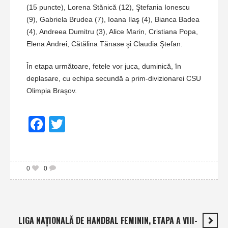
(15 puncte), Lorena Stănică (12), Ştefania Ionescu
(9), Gabriela Brudea (7), Ioana Ilaş (4), Bianca Badea
(4), Andreea Dumitru (3), Alice Marin, Cristiana Popa,
Elena Andrei, Cătălina Tănase şi Claudia Ştefan.
În etapa următoare, fetele vor juca, duminică, în
deplasare, cu echipa secundă a prim-divizionarei CSU
Olimpia Braşov.
Facebook
Twitter
0
0
LIGA NAŢIONALĂ DE HANDBAL FEMININ, ETAPA A VIII-