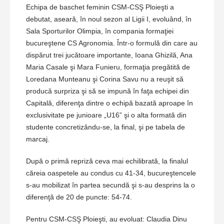
Echipa de baschet feminin CSM-CSŞ Ploieşti a
debutat, aseară, în noul sezon al Ligii I, evoluând, în
Sala Sporturilor Olimpia, în compania formaţiei
bucureştene CS Agronomia. Într-o formulă din care au
dispărut trei jucătoare importante, Ioana Ghizilă, Ana
Maria Casale şi Mara Funieru, formaţia pregătită de
Loredana Munteanu şi Corina Savu nu a reuşit să
producă surpriza şi să se impună în faţa echipei din
Capitală, diferenţa dintre o echipă bazată aproape în
exclusivitate pe junioare „U16” şi o alta formată din
studente concretizându-se, la final, şi pe tabela de
marcaj.
După o primă repriză ceva mai echilibrată, la finalul
căreia oaspetele au condus cu 41-34, bucureştencele
s-au mobilizat în partea secundă şi s-au desprins la o
diferenţă de 20 de puncte: 54-74.
Pentru CSM-CSŞ Ploieşti, au evoluat: Claudia Dinu