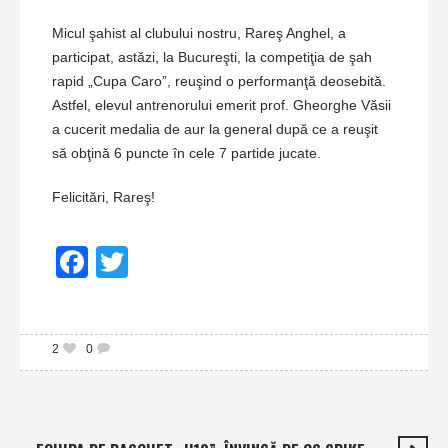
Micul şahist al clubului nostru, Rareş Anghel, a
participat, astăzi, la Bucureşti, la competiţia de şah
rapid „Cupa Caro”, reuşind o performanţă deosebită.
Astfel, elevul antrenorului emerit prof. Gheorghe Văsii
a cucerit medalia de aur la general după ce a reuşit
să obţină 6 puncte în cele 7 partide jucate.
Felicitări, Rareş!
Facebook
Twitter
2
0