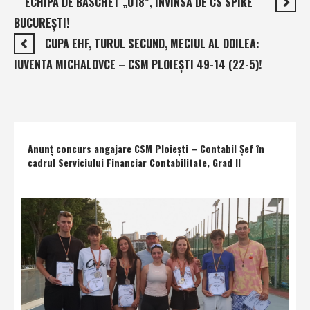
ECHIPA DE BASCHET „U18”, ÎNVINSĂ DE CS SPIKE
BUCUREŞTI!
CUPA EHF, TURUL SECUND, MECIUL AL DOILEA:
IUVENTA MICHALOVCE – CSM PLOIEŞTI 49-14 (22-5)!
Anunţ concurs angajare CSM Ploieşti – Contabil Şef în
cadrul Serviciului Financiar Contabilitate, Grad II