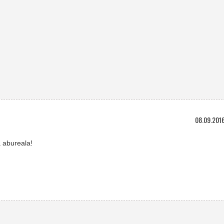
08.09.2016
ă abureala!