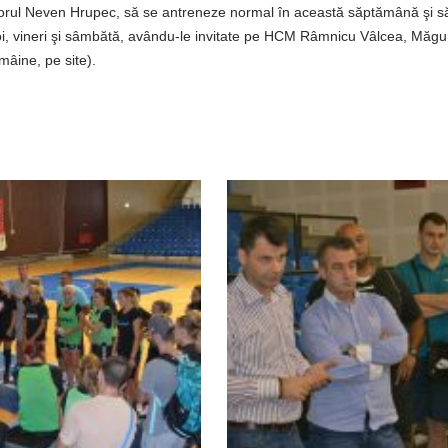
enorul Neven Hrupec, să se antreneze normal în această săptămână şi s
 joi, vineri şi sâmbătă, avându-le invitate pe HCM Râmnicu Vâlcea, Măgu
mâine, pe site).