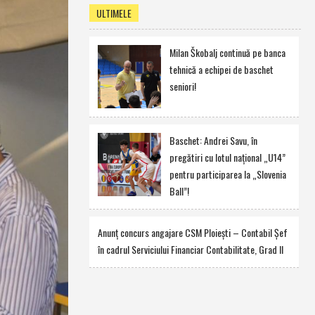
ULTIMELE
Milan Škobalj continuă pe banca
tehnică a echipei de baschet
seniori!
Baschet: Andrei Savu, în
pregătiri cu lotul naţional „U14”
pentru participarea la „Slovenia
Ball”!
Anunţ concurs angajare CSM Ploieşti – Contabil Şef
în cadrul Serviciului Financiar Contabilitate, Grad II