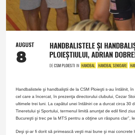
HANDBALISTELE ŞI HANDBALIŞ
AUGUST
8
PLOIEŞTIULUI, ADRIAN DOBRE
DE
CSM PLOIESTI
IN
HANDBAL
HANDBAL SENIOARE
HA
Handbalistele şi handbaliştii de la CSM Ploieşti s-au întâlnit, î
cel care a încercat, în prezenţa directorului clubului, Cezar Stoi
ultimele trei luni. La capătul unei întâlniri ce a durcat circa 30
Tineretului şi Sportului, termenul limită anunţat de edil fiind 
Bucureşti şi trec pe la MTS pentru a obţine un răspuns clar”, l
Deşi şi-ar fi dorit să primească veşti mai bune şi mai concrete 