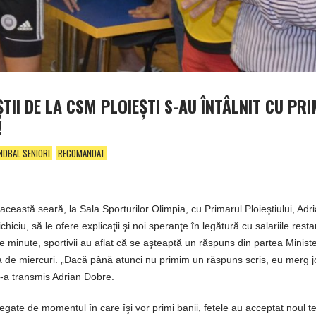
TII DE LA CSM PLOIEŞTI S-AU ÎNTÂLNIT CU PR
!
NDBAL SENIORI
RECOMANDAT
n această seară, la Sala Sporturilor Olimpia, cu Primarul Ploieştiului, Ad
chiciu, să le ofere explicaţii şi noi speranţe în legătură cu salariile rest
 de minute, sportivii au aflat că se aşteaptă un răspuns din partea Ministe
ziua de miercuri. „Dacă până atunci nu primim un răspuns scris, eu merg jo
e-a transmis Adrian Dobre.
legate de momentul în care îşi vor primi banii, fetele au acceptat noul 