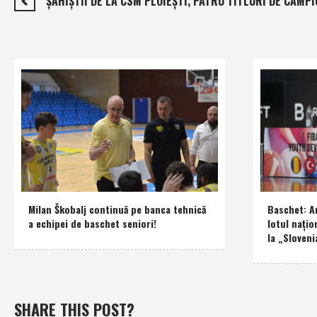
ŞAHIŞTII DE LA CSM PLOIEŞTI, PATRU TITLURI DE CAMPIO
Milan Škobalj continuă pe banca tehnică
Baschet: An
a echipei de baschet seniori!
lotul naţio
la „Sloveni
SHARE THIS POST?