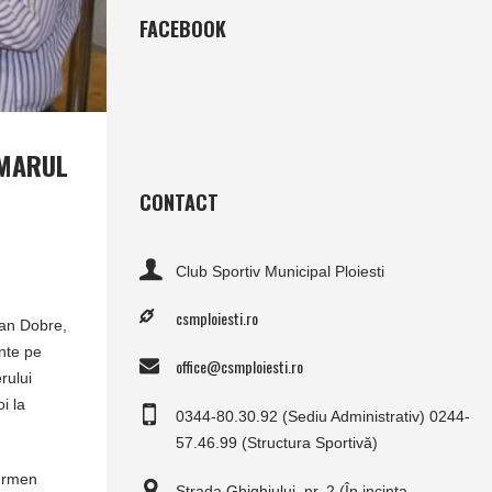
FACEBOOK
IMARUL
CONTACT
Club Sportiv Municipal Ploiesti
csmploiesti.ro
rian Dobre,
ante pe
office@csmploiesti.ro
rului
i la
0344-80.30.92 (Sediu Administrativ) 0244-
57.46.99 (Structura Sportivă)
termen
Strada Ghighiului, nr. 2 (În incinta