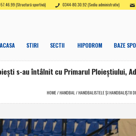
57.46.99 (Structură sportivă)
0344-80.30.92 (Sediu administrativ)
ACASA
STIRI
SECTII
HIPODROM
BAZE SPO
ieşti s-au întâlnit cu Primarul Ploieştiului, A
HOME
/
HANDBAL
/
HANDBALISTELE ŞI HANDBALIŞTII DE