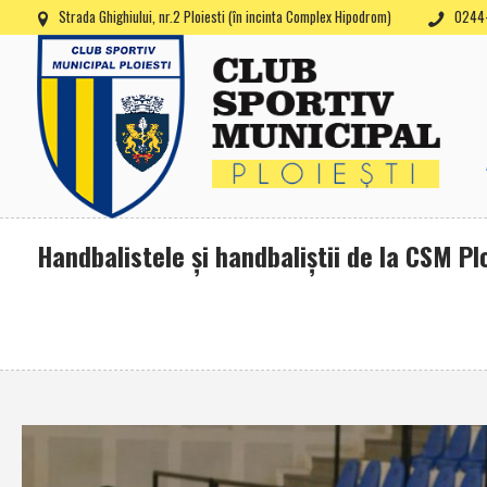
Strada Ghighiului, nr.2 Ploiesti (în incinta Complex Hipodrom)
0244-
Handbalistele şi handbaliştii de la CSM Plo