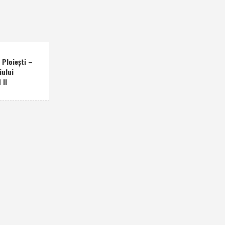
Ploieşti –
iului
 II