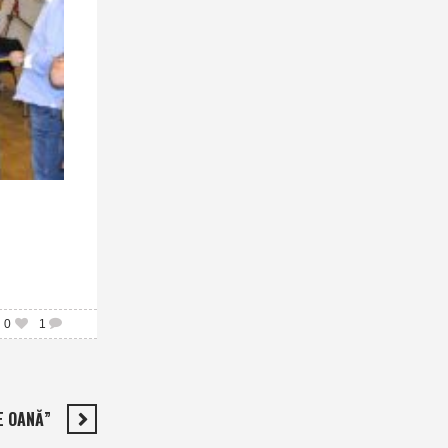
0
1
E OANĂ”