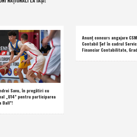
NI NAŢIONALI LA IAŞI!
Anunţ concurs angajare CSM 
Contabil Şef în cadrul Servic
Financiar Contabilitate, Grad
drei Savu, în pregătiri cu
nal „U14” pentru participarea
a Ball”!