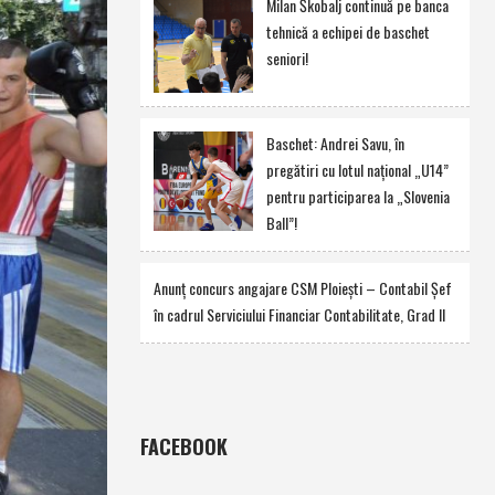
Milan Škobalj continuă pe banca
tehnică a echipei de baschet
seniori!
Baschet: Andrei Savu, în
pregătiri cu lotul naţional „U14”
pentru participarea la „Slovenia
Ball”!
Anunţ concurs angajare CSM Ploieşti – Contabil Şef
în cadrul Serviciului Financiar Contabilitate, Grad II
FACEBOOK