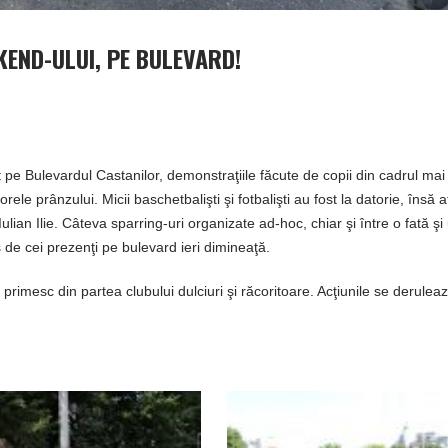
KEND-ULUI, PE BULEVARD!
t pe Bulevardul Castanilor, demonstraţiile făcute de copii din cadrul mai
orele prânzului. Micii baschetbalişti şi fotbalişti au fost la datorie, însă a
Iulian Ilie. Câteva sparring-uri organizate ad-hoc, chiar şi între o fată şi
s de cei prezenţi pe bulevard ieri dimineaţă.
ţi primesc din partea clubului dulciuri şi răcoritoare. Acţiunile se derulea