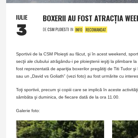
BOXERII AU FOST ATRACŢIA WEE
IULIE
3
DE
CSM PLOIESTI
IN
INFO
RECOMANDAT
Sportivii de la CSM Ploieşti au făcut, şi în acest weekend, spor
secţii ale clubului atrăgându-i pe ploieştenii ieşiţi la plimbare la 
fost reprezentată de apariţia boxerilor pregătiţi de Titi Tudor şi 
sau un „David vs Goliath” (vezi foto) au fost urmărite cu intere
Toţi sportivii, precum şi copiii care se implică în aceste activită
sâmbăta şi duminica, de fiecare dată de la ora 11.00.
Galerie foto: