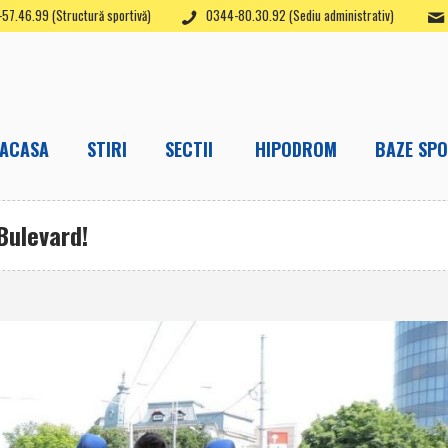
57.46.99 (Structură sportivă)
0344-80.30.92 (Sediu administrativ)
ACASA
STIRI
SECTII
HIPODROM
BAZE SPO
Bulevard!