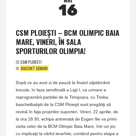
MAI
16
CSM PLOIEŞTI – BCM OLIMPIC BAIA
MARE, VINERI, ÎN SALA
SPORTURILOR OLIMPIA!
DE
CSM PLOIESTI
IN
BASCHET SENIORI
După ce au avut zi de pauză la finalul săptămânii
trecute, în faza semifinală a Ligii I, ca urmare a
reprogramării partidei de la Timişoara, cu Timba,
baschetbaliştii de la CSM Ploieşti sunt pregătiţi să
revină în faţa propriilor suporteri. Vineri, 22 aprilie, de
la ora 18:30, echipa antrenată de Eugen Ilie va primi
vizita celor de la BCM Olimpic Baia Mare, într-un joc
cu implicaţii la vârful ierarhiei, contând pentru etapa a