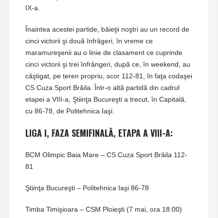
IX-a.
Înaintea acestei partide, băieţii noştri au un record de
cinci victorii şi două înfrâgeri, în vreme ce
maramureşenii au o linie de clasament ce cuprinde
cinci victorii şi trei înfrângeri, după ce, în weekend, au
câştigat, pe teren propriu, scor 112-81, în faţa codaşei
CS Cuza Sport Brăila. Într-o altă partidă din cadrul
etapei a VIII-a, Ştiinţa Bucureşti a trecut, în Capitală,
cu 86-78, de Politehnica Iaşi.
LIGA I, FAZA SEMIFINALĂ, ETAPA A VIII-A:
BCM Olimpic Baia Mare – CS Cuza Sport Brăila 112-
81
Ştiinţa Bucureşti – Politehnica Iaşi 86-78
Timba Timişioara – CSM Ploieşti (7 mai, ora 18:00)