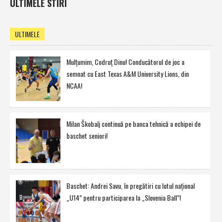
ULTIMELE STIRI
ULTIMELE
Mulţumim, Codruţ Dinu! Conducătorul de joc a
semnat cu East Texas A&M University Lions, din
NCAA!
Milan Škobalj continuă pe banca tehnică a echipei de
baschet seniori!
Baschet: Andrei Savu, în pregătiri cu lotul naţional
„U14” pentru participarea la „Slovenia Ball”!