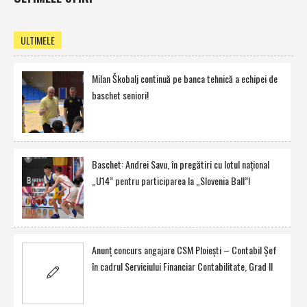
ULTIMELE
Milan Škobalj continuă pe banca tehnică a echipei de
baschet seniori!
Baschet: Andrei Savu, în pregătiri cu lotul naţional
„U14” pentru participarea la „Slovenia Ball”!
Anunţ concurs angajare CSM Ploieşti – Contabil Şef
în cadrul Serviciului Financiar Contabilitate, Grad II