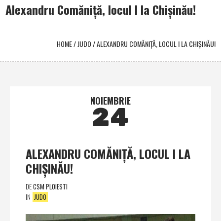
Alexandru Comăniţă, locul I la Chişinău!
HOME
/
JUDO
/
ALEXANDRU COMĂNIŢĂ, LOCUL I LA CHIŞINĂU!
NOIEMBRIE
24
ALEXANDRU COMĂNIŢĂ, LOCUL I LA
CHIŞINĂU!
DE
CSM PLOIESTI
IN
JUDO