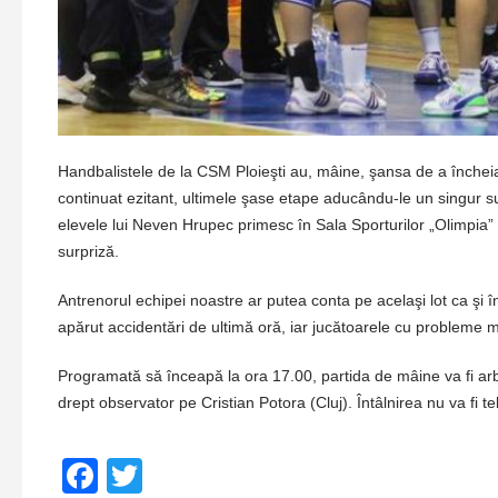
Handbalistele de la CSM Ploieşti au, mâine, şansa de a încheia 
continuat ezitant, ultimele şase etape aducându-le un singur su
elevele lui Neven Hrupec primesc în Sala Sporturilor „Olimpia” vi
surpriză.
Antrenorul echipei noastre ar putea conta pe acelaşi lot ca şi î
apărut accidentări de ultimă oră, iar jucătoarele cu probleme m
Programată să înceapă la ora 17.00, partida de mâine va fi arb
drept observator pe Cristian Potora (Cluj). Întâlnirea nu va fi te
Facebook
Twitter