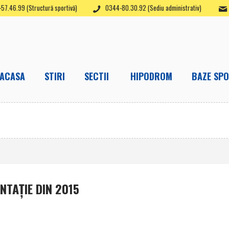
57.46.99 (Structură sportivă)
0344-80.30.92 (Sediu administrativ)
ACASA
STIRI
SECTII
HIPODROM
BAZE SPO
NTAŢIE DIN 2015