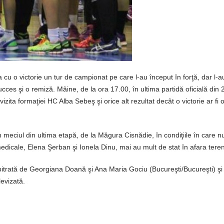
cu o victorie un tur de campionat pe care l-au început în forţă, dar l-a
cces şi o remiză. Mâine, de la ora 17.00, în ultima partidă oficială din 
zita formaţiei HC Alba Sebeş şi orice alt rezultat decât o victorie ar fi
n meciul din ultima etapă, de la Măgura Cisnădie, în condiţiile în care n
edicale, Elena Şerban şi Ionela Dinu, mai au mult de stat în afara teren
itrată de Georgiana Doană şi Ana Maria Gociu (Bucureşti/Bucureşti) şi 
levizată.