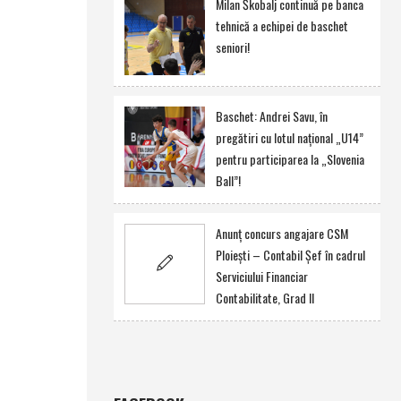
Milan Škobalj continuă pe banca
tehnică a echipei de baschet
seniori!
Baschet: Andrei Savu, în
pregătiri cu lotul naţional „U14”
pentru participarea la „Slovenia
Ball”!
Anunţ concurs angajare CSM
Ploieşti – Contabil Şef în cadrul
Serviciului Financiar
Contabilitate, Grad II