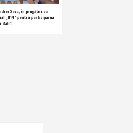
drei Savu, în pregătiri cu
nal „U14” pentru participarea
a Ball”!