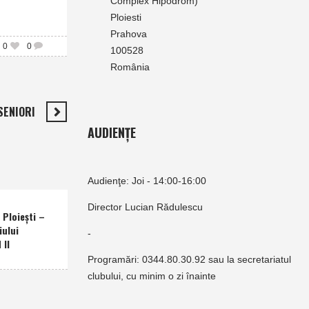
Complex Hipodrom)
Ploiesti
Prahova
0
0
100528
România
SENIORI
AUDIENȚE
Audienţe: Joi - 14:00-16:00
Director Lucian Rădulescu
Ploieşti –
iului
-
 II
Programări: 0344.80.30.92 sau la secretariatul
clubului, cu minim o zi înainte