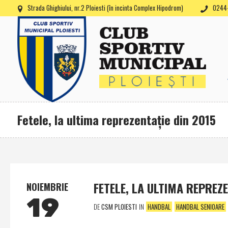
Strada Ghighiului, nr.2 Ploiesti (în incinta Complex Hipodrom)
0244-
Fetele, la ultima reprezentaţie din 2015
FETELE, LA ULTIMA REPREZE
NOIEMBRIE
19
DE
CSM PLOIESTI
IN
HANDBAL
HANDBAL SENIOARE