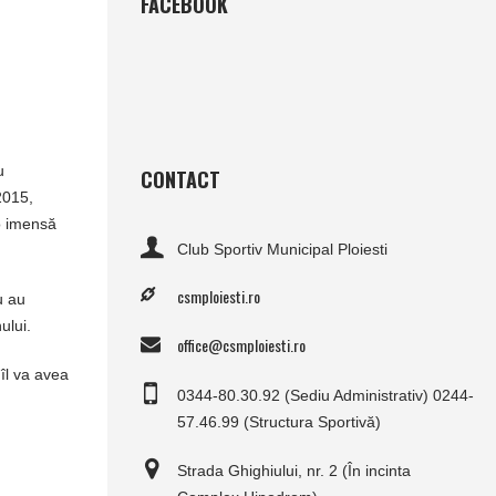
FACEBOOK
u
CONTACT
2015,
 o imensă
Club Sportiv Municipal Ploiesti
csmploiesti.ro
u au
ului.
office@csmploiesti.ro
îl va avea
0344-80.30.92 (Sediu Administrativ) 0244-
57.46.99 (Structura Sportivă)
Strada Ghighiului, nr. 2 (În incinta