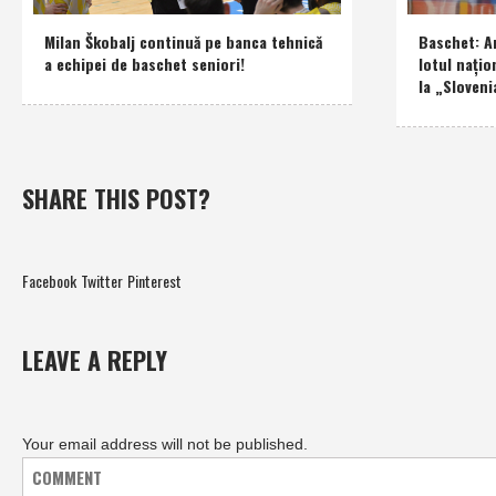
Milan Škobalj continuă pe banca tehnică
Baschet: An
a echipei de baschet seniori!
lotul naţio
la „Sloveni
SHARE THIS POST?
Facebook
Twitter
Pinterest
LEAVE A REPLY
Your email address will not be published.