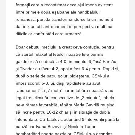
formaţii care a reconfirmat decalajul imens existent
între primele două eşaloane ale handbalului
românesc, partida transformându-se la un moment
dat într-un util antrenament în perspectiva mult mai
dificilelor confruntări care urmează.
Doar debutul meciului a creat ceva confuzie, pentru
că startul relaxat al fetelor noastre le-a permis
gazdelor să se ducă la 4-0, în minutul 6, însă Farcău
şi Tivadar au făcut 4-2, apoi a fost 6-4 pentru Rapid şi,
după o serie de patru goluri ploieştene, CSM-ul a
întors scorul: 6-8. Şi, deşi rapidistele au avut
„abonament” la „7 metri”, iar în tabăra noastră s-au
legat trei eliminări consecutive de „2 minute”, tabela
ne-a rămas favorabilă, tânăra Maria Gavrilă reuşind
să încrie pentru 10-12 chiar şi în situaţie de dublă
inferioritate. Cu Tatalovic adunând 9 intervenţii până la
pauză, iar Ivana Bozovic şi Nicoleta Tudor
bombardând poarta gazdelor, CSM-ul s-a desprins