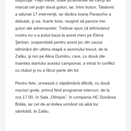
dispoziţie. Fapt inedit, toate jucătoarele de câmp au
marcat cel puţin două goluri, iar, între buturi, Tatalovic
a adunat 17 intervenţii, iar tânăra Ioana Paraschiv a
debutat, şi ea, foarte bine, reuşind să pareze trei
şuturi ale adversarelor. Trebuie spus că tehnicianul
nostru nu s-a putut baza la acest meci pe Elena
Şerban, suspendată pentru acest joc din cauza
eliminării din ultima etapă a sezonului trecut, de la
Zalău, şi nici pe Alina Dumitru, care, cu două zile
înaintea startului acestui campionat, a intrat în conflict
cu clubul şi nu a făcut parte din lot.
Pentru fete, urmează o săptămână dificilă, cu două
meciuri grele, primul fiind programat miercuri, de la
ora 17.00, în Sala „Olimpia”, în compania HC Dunărea
Brăila, iar cel de-al doilea urmând să aibă loc
sâmbătă, la Zalău.