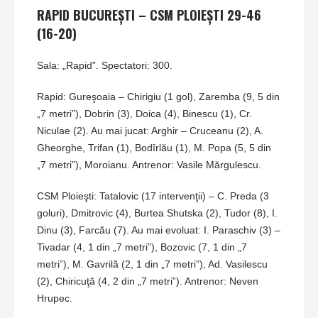
RAPID BUCUREŞTI – CSM PLOIEŞTI 29-46
(16-20)
Sala: „Rapid”. Spectatori: 300.
Rapid: Gureşoaia – Chirigiu (1 gol), Zaremba (9, 5 din
„7 metri”), Dobrin (3), Doica (4), Binescu (1), Cr.
Niculae (2). Au mai jucat: Arghir – Cruceanu (2), A.
Gheorghe, Trifan (1), Bodîrlău (1), M. Popa (5, 5 din
„7 metri”), Moroianu. Antrenor: Vasile Mărgulescu.
CSM Ploieşti: Tatalovic (17 intervenţii) – C. Preda (3
goluri), Dmitrovic (4), Burtea Shutska (2), Tudor (8), I.
Dinu (3), Farcău (7). Au mai evoluat: I. Paraschiv (3) –
Tivadar (4, 1 din „7 metri”), Bozovic (7, 1 din „7
metri”), M. Gavrilă (2, 1 din „7 metri”), Ad. Vasilescu
(2), Chiricuţă (4, 2 din „7 metri”). Antrenor: Neven
Hrupec.