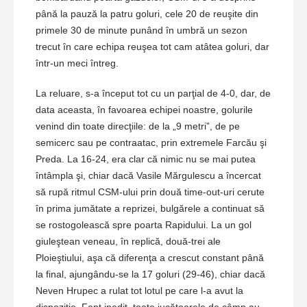
până la pauză la patru goluri, cele 20 de reuşite din
primele 30 de minute punând în umbră un sezon
trecut în care echipa reuşea tot cam atâtea goluri, dar
într-un meci întreg.
La reluare, s-a început tot cu un parţial de 4-0, dar, de
data aceasta, în favoarea echipei noastre, golurile
venind din toate direcţiile: de la „9 metri”, de pe
semicerc sau pe contraatac, prin extremele Farcău şi
Preda. La 16-24, era clar că nimic nu se mai putea
întâmpla şi, chiar dacă Vasile Mărgulescu a încercat
să rupă ritmul CSM-ului prin două time-out-uri cerute
în prima jumătate a reprizei, bulgărele a continuat să
se rostogolească spre poarta Rapidului. La un gol
giuleştean veneau, în replică, două-trei ale
Ploieştiului, aşa că diferenţa a crescut constant până
la final, ajungându-se la 17 goluri (29-46), chiar dacă
Neven Hrupec a rulat tot lotul pe care l-a avut la