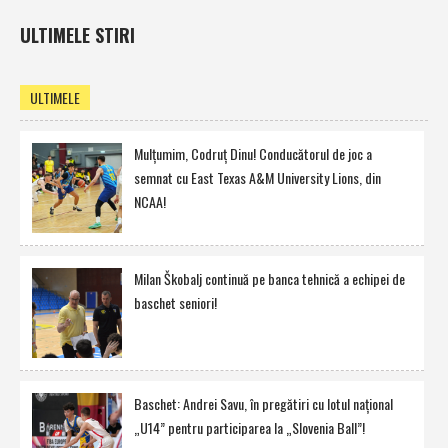
ULTIMELE STIRI
ULTIMELE
Mulţumim, Codruţ Dinu! Conducătorul de joc a
semnat cu East Texas A&M University Lions, din
NCAA!
Milan Škobalj continuă pe banca tehnică a echipei de
baschet seniori!
Baschet: Andrei Savu, în pregătiri cu lotul naţional
„U14” pentru participarea la „Slovenia Ball”!