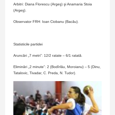
Arbitri: Diana Florescu (Argeş) şi Anamaria Stoia
(Argeş).
Observator FRH: Ioan Ciobanu (Bacău).
Statisticile partidei
Aruncări „7 metri”: 12/2 ratate – 6/1 ratată.
Eliminări „2 minute”: 2 (Bodîrlău, Moroianu) – 5 (Dinu,
Tatalovic, Tivadar, C. Preda, N. Tudor).