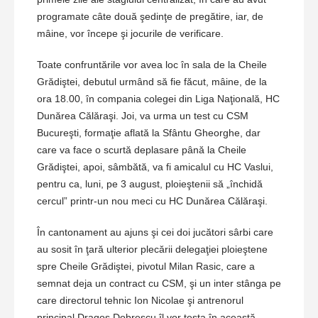
programate câte două şedinţe de pregătire, iar, de
mâine, vor începe şi jocurile de verificare.
Toate confruntările vor avea loc în sala de la Cheile
Grădiştei, debutul urmând să fie făcut, mâine, de la
ora 18.00, în compania colegei din Liga Naţională, HC
Dunărea Călăraşi. Joi, va urma un test cu CSM
Bucureşti, formaţie aflată la Sfântu Gheorghe, dar
care va face o scurtă deplasare până la Cheile
Grădiştei, apoi, sâmbătă, va fi amicalul cu HC Vaslui,
pentru ca, luni, pe 3 august, ploieştenii să „închidă
cercul” printr-un nou meci cu HC Dunărea Călăraşi.
În cantonament au ajuns şi cei doi jucători sârbi care
au sosit în ţară ulterior plecării delegaţiei ploieştene
spre Cheile Grădiştei, pivotul Milan Rasic, care a
semnat deja un contract cu CSM, şi un inter stânga pe
care directorul tehnic Ion Nicolae şi antrenorul
principal Dragoş Dobrescu îl vor testa în această