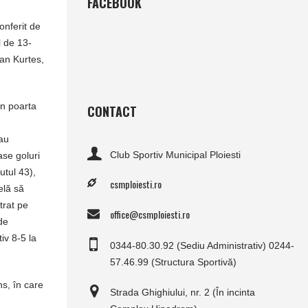
FACEBOOK
onferit de
l de 13-
ran Kurtes,
în poarta
CONTACT
 au
Club Sportiv Municipal Ploiesti
ase goluri
utul 43),
csmploiesti.ro
elă să
trat pe
office@csmploiesti.ro
de
iv 8-5 la
0344-80.30.92 (Sediu Administrativ) 0244-
57.46.99 (Structura Sportivă)
s, în care
Strada Ghighiului, nr. 2 (În incinta