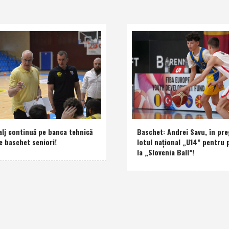
alj continuă pe banca tehnică
Baschet: Andrei Savu, în pre
e baschet seniori!
lotul naţional „U14” pentru 
la „Slovenia Ball”!