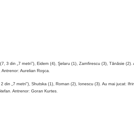
(7, 3 din „7 metri”), Eidem (4), Şelaru (1), Zamfirescu (3), Tănăsie (2).
. Antrenor: Aurelian Roşca.
, 2 din „7 metri”), Shutska (1), Roman (2), Ionescu (3). Au mai jucat: Ifr
Ştefan. Antrenor: Goran Kurtes.