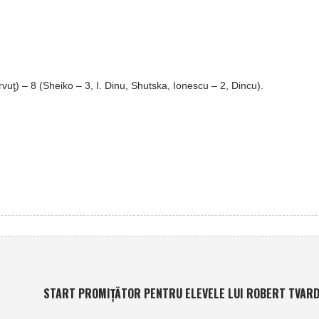
rvuţ) – 8 (Sheiko – 3, I. Dinu, Shutska, Ionescu – 2, Dincu).
START PROMIŢĂTOR PENTRU ELEVELE LUI ROBERT TVAR