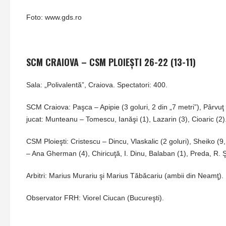
Foto: www.gds.ro
SCM CRAIOVA – CSM PLOIEŞTI 26-22 (13-11)
Sala: „Polivalentă”, Craiova. Spectatori: 400.
SCM Craiova: Paşca – Apipie (3 goluri, 2 din „7 metri”), Pârvuţ 
jucat: Munteanu – Tomescu, Ianăşi (1), Lazarin (3), Cioaric (2)
CSM Ploieşti: Cristescu – Dincu, Vlaskalic (2 goluri), Sheiko (9
– Ana Gherman (4), Chiricuţă, I. Dinu, Balaban (1), Preda, R. 
Arbitri: Marius Murariu şi Marius Tăbăcariu (ambii din Neamţ).
Observator FRH: Viorel Ciucan (Bucureşti).