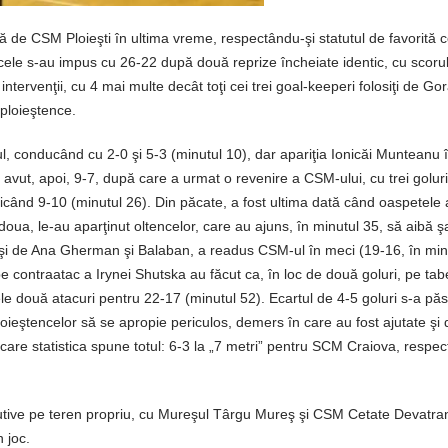
tă de CSM Ploieşti în ultima vreme, respectându-şi statutul de favorită c
ele s-au impus cu 26-22 după două reprize încheiate identic, cu scoru
ntervenţii, cu 4 mai multe decât toţi cei trei goal-keeperi folosiţi de Go
ploieştence.
, conducând cu 2-0 şi 5-3 (minutul 10), dar apariţia Ionicăi Munteanu 
 avut, apoi, 9-7, după care a urmat o revenire a CSM-ului, cu trei goluri
când 9-10 (minutul 26). Din păcate, a fost ultima dată când oaspetele
 doua, le-au aparţinut oltencelor, care au ajuns, în minutul 35, să aibă ş
ată şi de Ana Gherman şi Balaban, a readus CSM-ul în meci (19-16, în min
 pe contraatac a Irynei Shutska au făcut ca, în loc de două goluri, pe tab
ele două atacuri pentru 22-17 (minutul 52). Ecartul de 4-5 goluri s-a păs
loieştencelor să se apropie periculos, demers în care au fost ajutate şi 
care statistica spune totul: 6-3 la „7 metri” pentru SCM Craiova, respect
tive pe teren propriu, cu Mureşul Târgu Mureş şi CSM Cetate Devatran
 joc.