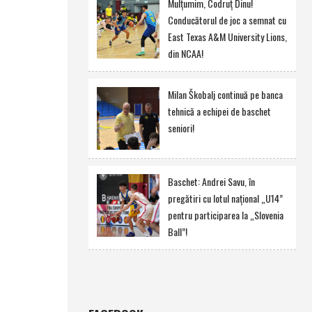
Mulţumim, Codruţ Dinu!
Conducătorul de joc a semnat cu
East Texas A&M University Lions,
din NCAA!
Milan Škobalj continuă pe banca
tehnică a echipei de baschet
seniori!
Baschet: Andrei Savu, în
pregătiri cu lotul naţional „U14”
pentru participarea la „Slovenia
Ball”!