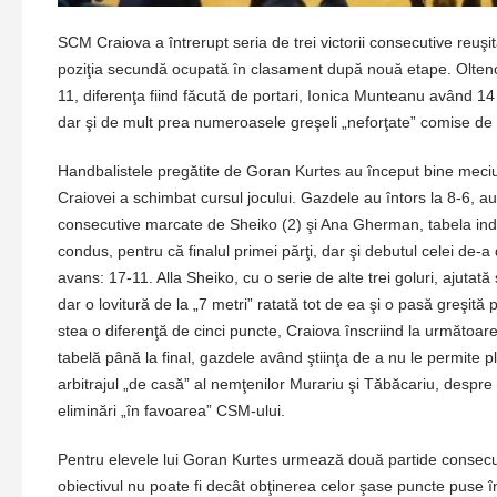
SCM Craiova a întrerupt seria de trei victorii consecutive reuşi
poziţia secundă ocupată în clasament după nouă etape. Oltenc
11, diferenţa fiind făcută de portari, Ionica Munteanu având 14 i
dar şi de mult prea numeroasele greşeli „neforţate” comise de 
Handbalistele pregătite de Goran Kurtes au început bine meciul
Craiovei a schimbat cursul jocului. Gazdele au întors la 8-6, au
consecutive marcate de Sheiko (2) şi Ana Gherman, tabela indi
condus, pentru că finalul primei părţi, dar şi debutul celei de-a
avans: 17-11. Alla Sheiko, cu o serie de alte trei goluri, ajut
dar o lovitură de la „7 metri” ratată tot de ea şi o pasă greşită
stea o diferenţă de cinci puncte, Craiova înscriind la următoar
tabelă până la final, gazdele având ştiinţa de a nu le permite p
arbitrajul „de casă” al nemţenilor Murariu şi Tăbăcariu, despre 
eliminări „în favoarea” CSM-ului.
Pentru elevele lui Goran Kurtes urmează două partide consecu
obiectivul nu poate fi decât obţinerea celor şase puncte puse în