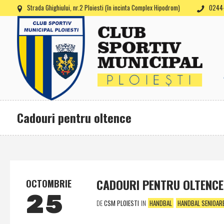
Strada Ghighiului, nr.2 Ploiesti (în incinta Complex Hipodrom)
0244-
Cadouri pentru oltence
CADOURI PENTRU OLTENCE
OCTOMBRIE
25
DE
CSM PLOIESTI
IN
HANDBAL
HANDBAL SENIOAR