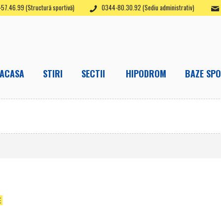
57.46.99 (Structură sportivă)
0344-80.30.92 (Sediu administrativ)
ACASA
STIRI
SECTII
HIPODROM
BAZE SPO
E