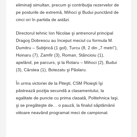
eliminaţi simultan, precum şi contribuţia rezervelor de
pe posturile de extremă, Mihoci şi Budui punctând de
cinci ori în partida de astăzi.
Directorul tehnic Ion Nicolae şi antrenorul principal
Dragoş Dobrescu au început meciul cu formula M.
Dumitru – Subţirică (1 gol), Turcu (8, 2 din „7 metri”),
Hoinaru (7), Zamfir (3), Roman, Stăncioiu (1),
apelând, pe parcurs, şi la Rotaru – Mihoci (2), Budui
(3), Cârstea (1), Botezatu şi Pâslaru.
În urma victoriei de la Piteşti, CSM Ploieşti îşi
păstrează poziţia secundă a clasamentului, la
egalitate de puncte cu prima clasată, Politehnica Iaşi,
şi se pregăteşte de… o pauză, la finalul săptămânii
viitoare neavând programat meci de campionat.