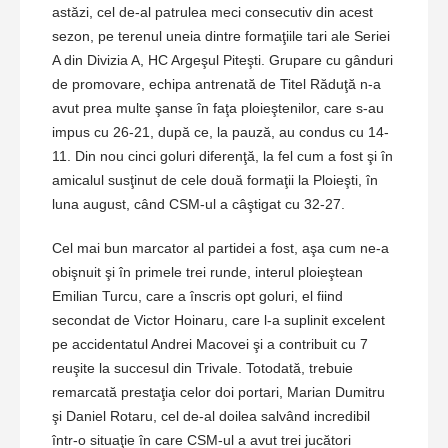
astăzi, cel de-al patrulea meci consecutiv din acest
sezon, pe terenul uneia dintre formaţiile tari ale Seriei
A din Divizia A, HC Argeşul Piteşti. Grupare cu gânduri
de promovare, echipa antrenată de Titel Răduţă n-a
avut prea multe şanse în faţa ploieştenilor, care s-au
impus cu 26-21, după ce, la pauză, au condus cu 14-
11. Din nou cinci goluri diferenţă, la fel cum a fost şi în
amicalul susţinut de cele două formaţii la Ploieşti, în
luna august, când CSM-ul a câştigat cu 32-27.
Cel mai bun marcator al partidei a fost, aşa cum ne-a
obişnuit şi în primele trei runde, interul ploieştean
Emilian Turcu, care a înscris opt goluri, el fiind
secondat de Victor Hoinaru, care l-a suplinit excelent
pe accidentatul Andrei Macovei şi a contribuit cu 7
reuşite la succesul din Trivale. Totodată, trebuie
remarcată prestaţia celor doi portari, Marian Dumitru
şi Daniel Rotaru, cel de-al doilea salvând incredibil
într-o situaţie în care CSM-ul a avut trei jucători