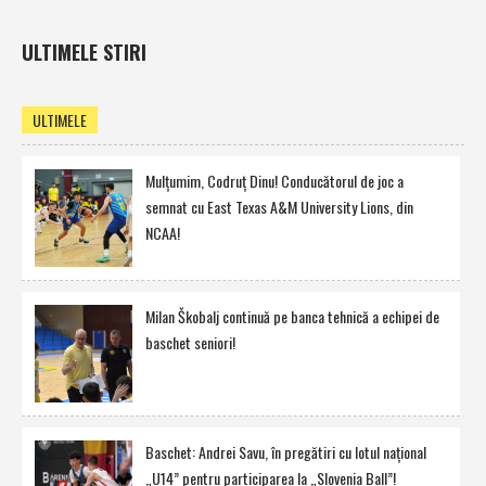
ULTIMELE STIRI
ULTIMELE
Mulţumim, Codruţ Dinu! Conducătorul de joc a
semnat cu East Texas A&M University Lions, din
NCAA!
Milan Škobalj continuă pe banca tehnică a echipei de
baschet seniori!
Baschet: Andrei Savu, în pregătiri cu lotul naţional
„U14” pentru participarea la „Slovenia Ball”!