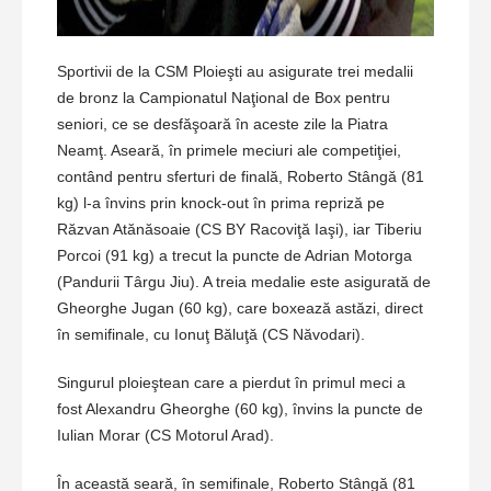
Sportivii de la CSM Ploieşti au asigurate trei medalii
de bronz la Campionatul Naţional de Box pentru
seniori, ce se desfăşoară în aceste zile la Piatra
Neamţ. Aseară, în primele meciuri ale competiţiei,
contând pentru sferturi de finală, Roberto Stângă (81
kg) l-a învins prin knock-out în prima repriză pe
Răzvan Atănăsoaie (CS BY Racoviţă Iaşi), iar Tiberiu
Porcoi (91 kg) a trecut la puncte de Adrian Motorga
(Pandurii Târgu Jiu). A treia medalie este asigurată de
Gheorghe Jugan (60 kg), care boxează astăzi, direct
în semifinale, cu Ionuţ Băluţă (CS Năvodari).
Singurul ploieştean care a pierdut în primul meci a
fost Alexandru Gheorghe (60 kg), învins la puncte de
Iulian Morar (CS Motorul Arad).
În această seară, în semifinale, Roberto Stângă (81