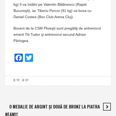
kg) îl va întâlni pe Valentin Bălănescu (Rapid
Bucureşti), iar Tiberiu Porcoi (91 kg) va boxa cu
Daniel Costea (Box Club Arena Cluj).
Boxerii de la CSM Ploieşti sunt pregătiţi de antrenorul
emerit Titi Tudor şi antrenorul secund Adrian
Pârlogea.
Facebook
Twitter
0
0
O MEDALIE DE ARGINT ŞI DOUĂ DE BRONZ LA PIATRA
NEAMŢ!