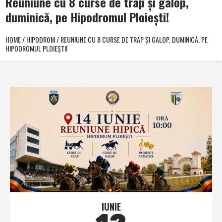
Reuniune cu 8 curse de trap şi galop,
duminică, pe Hipodromul Ploieşti!
HOME
/
HIPODROM
/
REUNIUNE CU 8 CURSE DE TRAP ŞI GALOP, DUMINICĂ, PE
HIPODROMUL PLOIEŞTI!
IUNIE