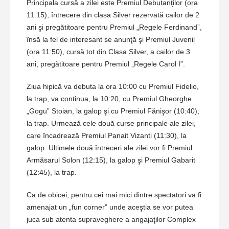
Principala cursă a zilei este Premiul Debutanţilor (ora
11:15), întrecere din clasa Silver rezervată cailor de 2
ani şi pregătitoare pentru Premiul „Regele Ferdinand”,
însă la fel de interesant se anunţă şi Premiul Juvenil
(ora 11:50), cursă tot din Clasa Silver, a cailor de 3
ani, pregătitoare pentru Premiul „Regele Carol I”.
Ziua hipică va debuta la ora 10:00 cu Premiul Fidelio,
la trap, va continua, la 10:20, cu Premiul Gheorghe
„Gogu” Stoian, la galop şi cu Premiul Fănişor (10:40),
la trap. Urmează cele două curse principale ale zilei,
care încadrează Premiul Panait Vizanti (11:30), la
galop. Ultimele două întreceri ale zilei vor fi Premiul
Armăsarul Solon (12:15), la galop şi Premiul Gabarit
(12:45), la trap.
Ca de obicei, pentru cei mai mici dintre spectatori va fi
amenajat un „fun corner” unde aceştia se vor putea
juca sub atenta supraveghere a angajaţilor Complex