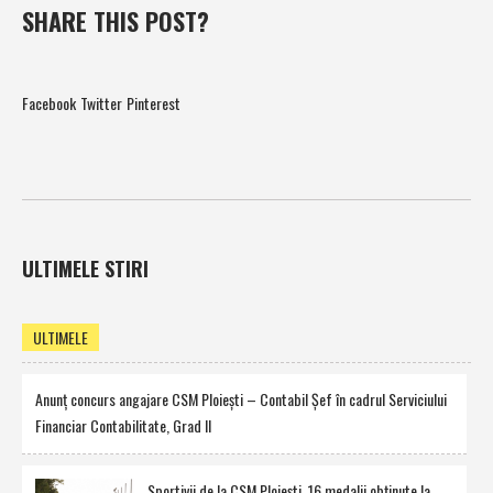
SHARE THIS POST?
Facebook
Twitter
Pinterest
ULTIMELE STIRI
ULTIMELE
Anunţ concurs angajare CSM Ploieşti – Contabil Şef în cadrul Serviciului
Financiar Contabilitate, Grad II
Sportivii de la CSM Ploieşti, 16 medalii obţinute la