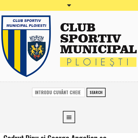
SEARCH
Codruţ Dinu şi George Angelian se