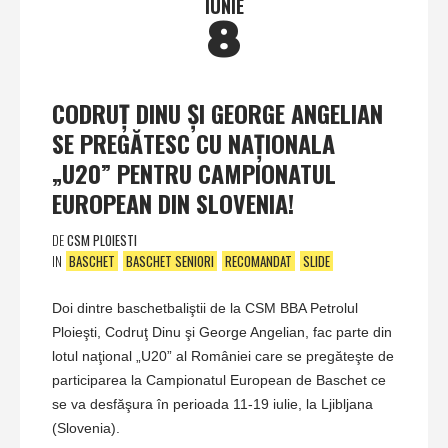
IUNIE
8
CODRUŢ DINU ŞI GEORGE ANGELIAN
SE PREGĂTESC CU NAŢIONALA
„U20” PENTRU CAMPIONATUL
EUROPEAN DIN SLOVENIA!
DE
CSM PLOIESTI
IN
BASCHET
BASCHET SENIORI
RECOMANDAT
SLIDE
Doi dintre baschetbaliştii de la CSM BBA Petrolul
Ploieşti, Codruţ Dinu şi George Angelian, fac parte din
lotul naţional „U20” al României care se pregăteşte de
participarea la Campionatul European de Baschet ce
se va desfăşura în perioada 11-19 iulie, la Ljibljana
(Slovenia).