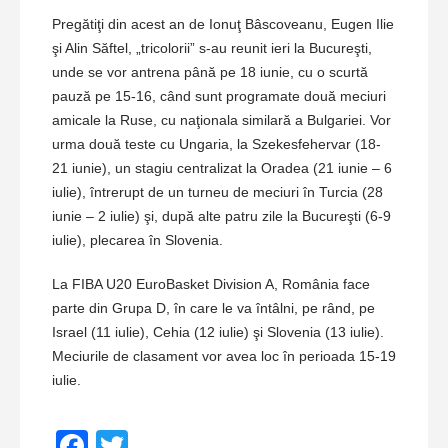
Pregătiţi din acest an de Ionuţ Bâscoveanu, Eugen Ilie
şi Alin Săftel, „tricolorii” s-au reunit ieri la Bucureşti,
unde se vor antrena până pe 18 iunie, cu o scurtă
pauză pe 15-16, când sunt programate două meciuri
amicale la Ruse, cu naţionala similară a Bulgariei. Vor
urma două teste cu Ungaria, la Szekesfehervar (18-
21 iunie), un stagiu centralizat la Oradea (21 iunie – 6
iulie), întrerupt de un turneu de meciuri în Turcia (28
iunie – 2 iulie) şi, după alte patru zile la Bucureşti (6-9
iulie), plecarea în Slovenia.
La FIBA U20 EuroBasket Division A, România face
parte din Grupa D, în care le va întâlni, pe rând, pe
Israel (11 iulie), Cehia (12 iulie) şi Slovenia (13 iulie).
Meciurile de clasament vor avea loc în perioada 15-19
iulie.
Facebook
Twitter