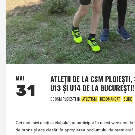
ATLEŢII DE LA CSM PLOIEŞTI
MAI
31
U13 ŞI U14 DE LA BUCUREŞTI!
DE
CSM PLOIESTI
IN
ATLETISM
RECOMANDAT
SLIDE
Cei mai mici atleţi ai clubului au participat în acest weekend 
de bronz şi alte clasări în apropierea podiumului de premiere!