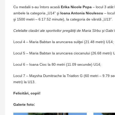
Cu medalii s-au întors acasă
Erika Nicole Popa
– locul 3 atât 
ambele la categoria „U14” şi
Ioana Antonia Niculescu
– locul
şi 1500 metri – 6:17.52 minute), la categoria de vârstă „U13”.
Celelalte clasări ale sportivilor pregătiţi de Maria Sîrbu şi Gabi
Locul 4 – Maria Babtan la aruncarea suliţei (21.48 metri) U14;
Locul 5 – Maria Babtan la aruncarea ciocanului (26.68 metri) U
Locul 6 – Ioana Cioc la 80 metri (11.09 secunde) U14;
Locul 7 – Maysha Dumitrache la Triatlon G (60 metri – 9.79 sec
metri) la U13.
Felicitări, copii!
Galerie foto: