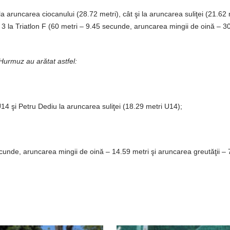
la aruncarea ciocanului (28.72 metri), cât şi la aruncarea suliţei (21.62 
 3 la Triatlon F (60 metri – 9.45 secunde, aruncarea mingii de oină – 3
 Hurmuz au arătat astfel:
14 şi Petru Dediu la aruncarea suliţei (18.29 metri U14);
unde, aruncarea mingii de oină – 14.59 metri şi aruncarea greutăţii – 