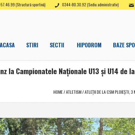
57.46.99 (Structură sportivă)
0344-80.30.92 (Sediu administrativ)
ACASA
STIRI
SECTII
HIPODROM
BAZE SPO
ronz la Campionatele Naţionale U13 şi U14 de la
HOME
/
ATLETISM
/
ATLEŢII DE LA CSM PLOIEŞTI, 