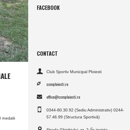
FACEBOOK
CONTACT
Club Sportiv Municipal Ploiesti
NALE
csmploiesti.ro
office@csmploiesti.ro
0344-80.30.92 (Sediu Administrativ) 0244-
57.46.99 (Structura Sportivă)
3 medalii
Strada Ghighiului, nr. 2 (În incinta