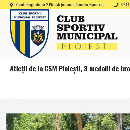
Strada Ghighiului, nr.2 Ploiesti (în incinta Complex Hipodrom)
0244-
Atleţii de la CSM Ploieşti, 3 medalii de b