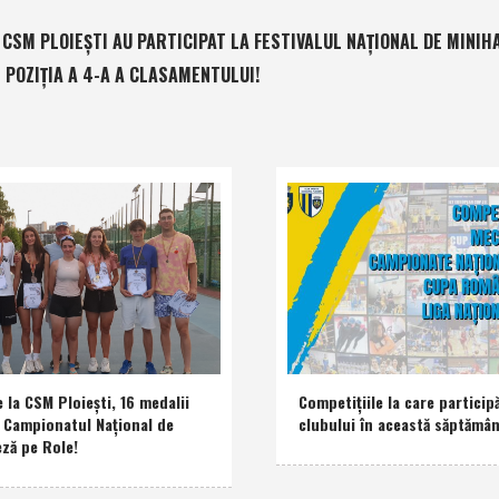
 CSM PLOIEŞTI AU PARTICIPAT LA FESTIVALUL NAŢIONAL DE MINIH
 POZIŢIA A 4-A A CLASAMENTULUI!
e la CSM Ploieşti, 16 medalii
Competiţiile la care participă
a Campionatul Naţional de
clubului în această săptămâ
eză pe Role!