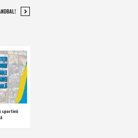
ANDBAL!
 sportivii
nă