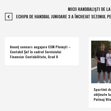
MICII HANDBALIŞTI DE LA
ECHIPA DE HANDBAL JUNIOARE 3 A ÎNCHEIAT SEZONUL PE
Anunţ concurs angajare CSM Ploieşti –
Contabil Şef în cadrul Serviciului
Financiar Contabilitate, Grad II
Sportivii d
obţinute l
Patinaj Vit