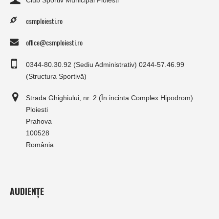
Club Sportiv Municipal Ploiesti
csmploiesti.ro
office@csmploiesti.ro
0344-80.30.92 (Sediu Administrativ) 0244-57.46.99
(Structura Sportivă)
Strada Ghighiului, nr. 2 (În incinta Complex Hipodrom)
Ploiesti
Prahova
100528
România
AUDIENȚE