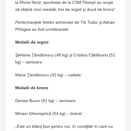
la Eforie Nord, sportivele de la CSM Ploieşti au reuşit
să obţină cinci medalii: trei de argint şi două de bronz!
Performanţele fetelor antrenate de Titi Tudor şi Adrian
Pîrlogea au fost următoarele:
Medalii de argint
Ştefania Ţăndărescu (48 kg) şi Cristina Căldărariu (51
kg) – senioare;
Maria Ţăndărescu (42 kg) – cadete;
Medalii de bronz
Denisa Bucur (51 kg) – senioare;
Miriam Ghiompirică (54 kg) – tineret.
„Este un bilanţ bun pentru noi, în condiţiile în care nu