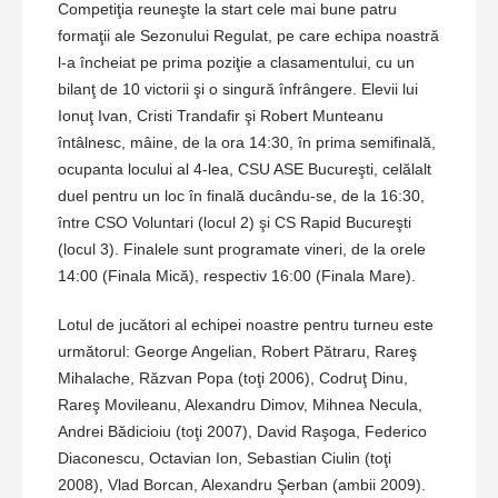
Competiţia reuneşte la start cele mai bune patru
formaţii ale Sezonului Regulat, pe care echipa noastră
l-a încheiat pe prima poziţie a clasamentului, cu un
bilanţ de 10 victorii şi o singură înfrângere. Elevii lui
Ionuţ Ivan, Cristi Trandafir şi Robert Munteanu
întâlnesc, mâine, de la ora 14:30, în prima semifinală,
ocupanta locului al 4-lea, CSU ASE Bucureşti, celălalt
duel pentru un loc în finală ducându-se, de la 16:30,
între CSO Voluntari (locul 2) şi CS Rapid Bucureşti
(locul 3). Finalele sunt programate vineri, de la orele
14:00 (Finala Mică), respectiv 16:00 (Finala Mare).
Lotul de jucători al echipei noastre pentru turneu este
următorul: George Angelian, Robert Pătraru, Rareş
Mihalache, Răzvan Popa (toţi 2006), Codruţ Dinu,
Rareş Movileanu, Alexandru Dimov, Mihnea Necula,
Andrei Bădicioiu (toţi 2007), David Raşoga, Federico
Diaconescu, Octavian Ion, Sebastian Ciulin (toţi
2008), Vlad Borcan, Alexandru Şerban (ambii 2009).