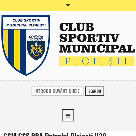
SEARCH
CSM CSŞ BBA Petrolul Ploieşti U20