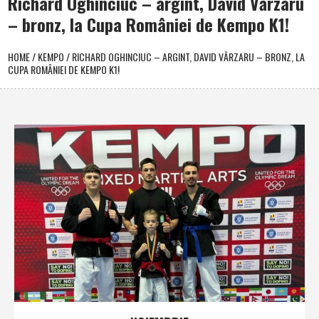
Richard Oghinciuc – argint, David Vărzaru
– bronz, la Cupa României de Kempo K1!
HOME
/
KEMPO
/
RICHARD OGHINCIUC – ARGINT, DAVID VĂRZARU – BRONZ, LA
CUPA ROMÂNIEI DE KEMPO K1!