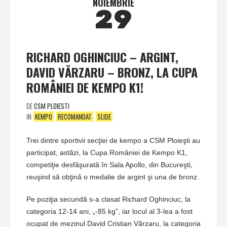
NOIEMBRIE
29
RICHARD OGHINCIUC – ARGINT,
DAVID VĂRZARU – BRONZ, LA CUPA
ROMÂNIEI DE KEMPO K1!
DE
CSM PLOIESTI
IN
KEMPO
RECOMANDAT
SLIDE
Trei dintre sportivii secţiei de kempo a CSM Ploieşti au
participat, astăzi, la Cupa României de Kempo K1,
competiţie desfăşurată în Sala Apollo, din Bucureşti,
reuşind să obţină o medalie de argint şi una de bronz.
Pe poziţia secundă s-a clasat Richard Oghinciuc, la
categoria 12-14 ani, „-85 kg”, iar locul al 3-lea a fost
ocupat de mezinul David Cristian Vărzaru, la categoria