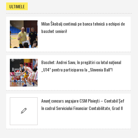
ULTIMELE
Milan Škobalj continuă pe banca tehnică a echipei de
baschet seniori!
Baschet: Andrei Savu, în pregătiri cu lotul naţional
„U14” pentru participarea la „Slovenia Ball”!
Anunţ concurs angajare CSM Ploieşti – Contabil Şef
în cadrul Serviciului Financiar Contabilitate, Grad II