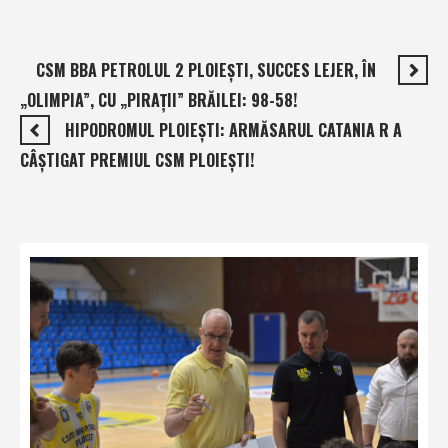
CSM BBA PETROLUL 2 PLOIEŞTI, SUCCES LEJER, ÎN
„OLIMPIA”, CU „PIRAŢII” BRĂILEI: 98-58!
HIPODROMUL PLOIEŞTI: ARMĂSARUL CATANIA R A
CÂŞTIGAT PREMIUL CSM PLOIEŞTI!