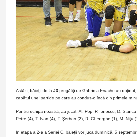
Astăzi, băieţii de la
J3
pregătiţi de Gabriela Enache au obţinut, ş
capătul unei partide pe care au condus-o încă din primele min
Pentru echipa noastră, au jucat: Al. Pop, P. Ionescu, D. Stancu
Petre (4), T. Ivan (4), F. Şerban (2), R. Gheorghe (1), M. Niţu
În etapa a 2-a a Seriei C, băieţii vor juca duminică, 5 septemb