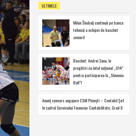
ULTIMELE
Milan Škobalj continuă pe banca
tehnică a echipei de baschet
seniori!
Baschet: Andrei Savu, în
pregătiri cu lotul naţional „U14”
pentru participarea la „Slovenia
Ball”!
Anunţ concurs angajare CSM Ploieşti – Contabil Şef
în cadrul Serviciului Financiar Contabilitate, Grad II