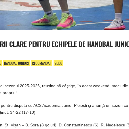
RII CLARE PENTRU ECHIPELE DE HANDBAL JUNIO
E
HANDBAL JUNIORI
RECOMANDAT
SLIDE
ial sezonul 2025-2026, reuşind să câştige, în acest weekend, meciurile
n propriu!
ă, pentru disputa cu ACS Academia Junior Ploieşti şi anunţă un sezon cu
bţinut: 34-22 (17-10)!
 Şt. Vişan – B. Sora (8 goluri), D. Constantinescu (6), R. Nedelescu (5)