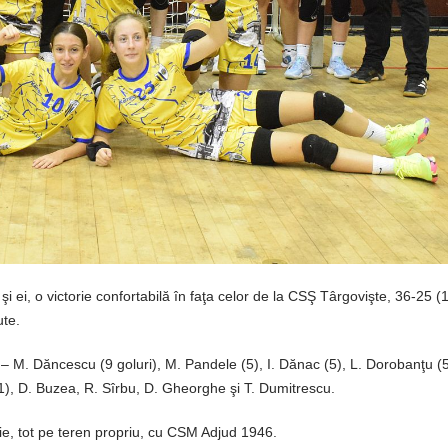
i ei, o victorie confortabilă în faţa celor de la CSŞ Târgovişte, 36-25 (1
ute.
 – M. Dăncescu (9 goluri), M. Pandele (5), I. Dănac (5), L. Dorobanţu (5
 (1), D. Buzea, R. Sîrbu, D. Gheorghe şi T. Dumitrescu.
rie, tot pe teren propriu, cu CSM Adjud 1946.