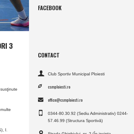
FACEBOOK
RI 3
CONTACT
Club Sportiv Municipal Ploiesti
csmploiesti.ro
 susţinute
office@csmploiesti.ro
 multe
0344-80.30.92 (Sediu Administrativ) 0244-
57.46.99 (Structura Sportivă)
, I.
Strada Ghighiului, nr. 2 (În incinta