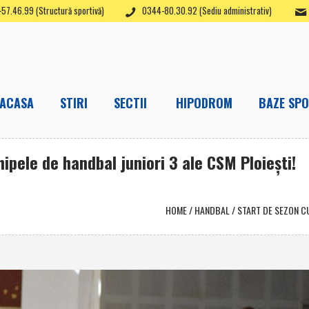
57.46.99 (Structură sportivă)
0344-80.30.92 (Sediu administrativ)
ACASA
STIRI
SECTII
HIPODROM
BAZE SPO
hipele de handbal juniori 3 ale CSM Ploieşti!
HOME
/
HANDBAL
/
START DE SEZON CU