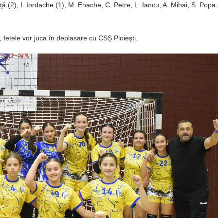
ă (2), I. Iordache (1), M. Enache, C. Petre, L. Iancu, A. Mihai, S. Popa 
fetele vor juca în deplasare cu CSŞ Ploieşti.