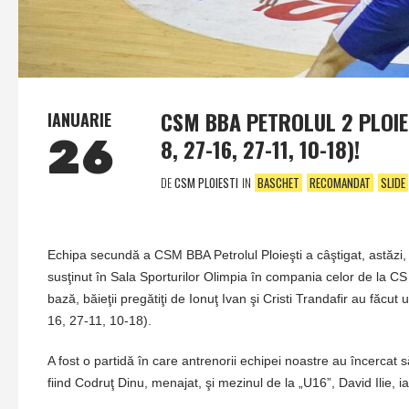
CSM BBA PETROLUL 2 PLOIEŞ
IANUARIE
26
8, 27-16, 27-11, 10-18)!
DE
CSM PLOIESTI
IN
BASCHET
RECOMANDAT
SLIDE
Echipa secundă a CSM BBA Petrolul Ploieşti a câştigat, astăzi,
susţinut în Sala Sporturilor Olimpia în compania celor de la CS 
bază, băieţii pregătiţi de Ionuţ Ivan şi Cristi Trandafir au făc
16, 27-11, 10-18).
A fost o partidă în care antrenorii echipei noastre au încercat s
fiind Codruţ Dinu, menajat, şi mezinul de la „U16”, David Ilie, i