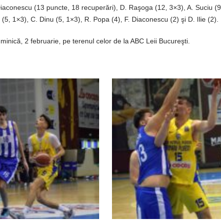
Diaconescu (13 puncte, 18 recuperări), D. Raşoga (12, 3×3), A. Suciu (9
(5, 1×3), C. Dinu (5, 1×3), R. Popa (4), F. Diaconescu (2) şi D. Ilie (2).
uminică, 2 februarie, pe terenul celor de la ABC Leii Bucureşti.