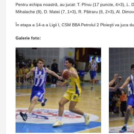
Pentru echipa noastră, au jucat: T. Pîrvu (17 puncte, 4×3), L. 
Mihalache (8), D. Matei (7, 1×3), R. Pătraru (6, 2×3), Al. Dimov 
În etapa a 14-a a Ligii I, CSM BBA Petrolul 2 Ploieşti va juca d
Galerie foto: