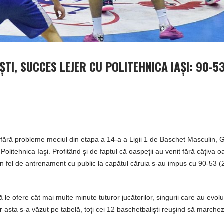
TI, SUCCES LEJER CU POLITEHNICA IAŞI: 90-53
 fără probleme meciul din etapa a 14-a a Ligii 1 de Baschet Masculin, 
Politehnica Iaşi. Profitând şi de faptul că oaspeţii au venit fără câţiva 
ut un fel de antrenament cu public la capătul căruia s-au impus cu 90-53 (
ă le ofere cât mai multe minute tuturor jucătorilor, singurii care au evol
ar asta s-a văzut pe tabelă, toţi cei 12 baschetbalişti reuşind să marche