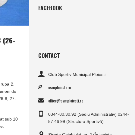
FACEBOOK
 (26-
CONTACT
Club Sportiv Municipal Ploiesti
Grupa B,
csmploiesti.ro
oameni de
26-8, 27-
office@csmploiesti.ro
0344-80.30.92 (Sediu Administrativ) 0244-
uat sub 10
57.46.99 (Structura Sportivă)
ze.
Strada Ghighiului, nr. 2 (În incinta