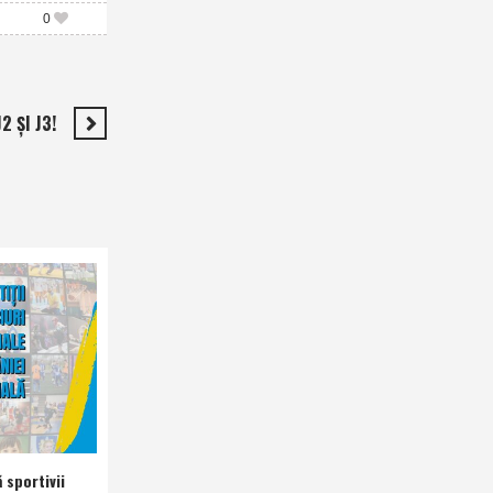
0
 ŞI J3!
 sportivii