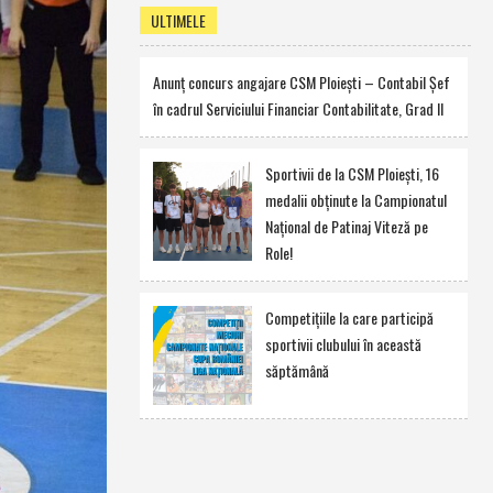
ULTIMELE
Anunţ concurs angajare CSM Ploieşti – Contabil Şef
în cadrul Serviciului Financiar Contabilitate, Grad II
Sportivii de la CSM Ploieşti, 16
medalii obţinute la Campionatul
Naţional de Patinaj Viteză pe
Role!
Competiţiile la care participă
sportivii clubului în această
săptămână