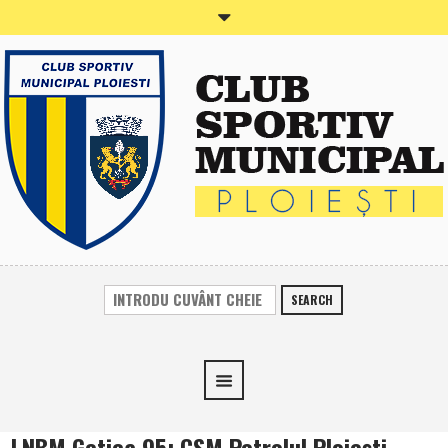
SEARCH
LNBM Getica 95: CSM Petrolul Ploieşti –