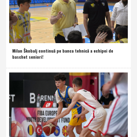
Milan Škobalj continuă pe banca tehnică a echipei de
baschet seniori!