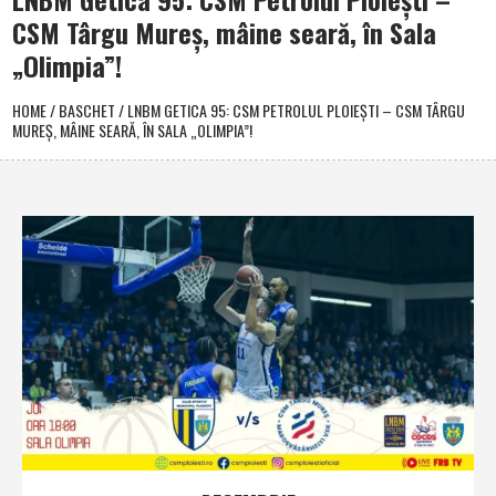
CSM Târgu Mureş, mâine seară, în Sala
„Olimpia”!
HOME
/
BASCHET
/
LNBM GETICA 95: CSM PETROLUL PLOIEŞTI – CSM TÂRGU
MUREŞ, MÂINE SEARĂ, ÎN SALA „OLIMPIA”!