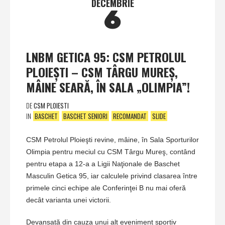
DECEMBRIE
6
LNBM GETICA 95: CSM PETROLUL
PLOIEŞTI – CSM TÂRGU MUREŞ,
MÂINE SEARĂ, ÎN SALA „OLIMPIA”!
DE
CSM PLOIESTI
IN
BASCHET
BASCHET SENIORI
RECOMANDAT
SLIDE
CSM Petrolul Ploieşti revine, mâine, în Sala Sporturilor
Olimpia pentru meciul cu CSM Târgu Mureş, contând
pentru etapa a 12-a a Ligii Naţionale de Baschet
Masculin Getica 95, iar calculele privind clasarea între
primele cinci echipe ale Conferinţei B nu mai oferă
decât varianta unei victorii.
Devansată din cauza unui alt eveniment sportiv