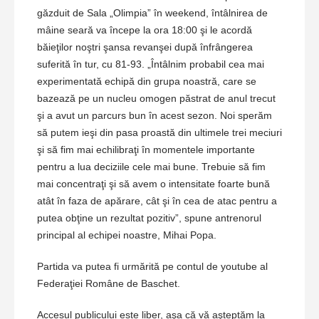
găzduit de Sala „Olimpia” în weekend, întâlnirea de
mâine seară va începe la ora 18:00 şi le acordă
băieţilor noştri şansa revanşei după înfrângerea
suferită în tur, cu 81-93. „Întâlnim probabil cea mai
experimentată echipă din grupa noastră, care se
bazează pe un nucleu omogen păstrat de anul trecut
şi a avut un parcurs bun în acest sezon. Noi sperăm
să putem ieşi din pasa proastă din ultimele trei meciuri
şi să fim mai echilibraţi în momentele importante
pentru a lua deciziile cele mai bune. Trebuie să fim
mai concentraţi şi să avem o intensitate foarte bună
atât în faza de apărare, cât şi în cea de atac pentru a
putea obţine un rezultat pozitiv”, spune antrenorul
principal al echipei noastre, Mihai Popa.
Partida va putea fi urmărită pe contul de youtube al
Federaţiei Române de Baschet.
Accesul publicului este liber, aşa că vă aşteptăm la