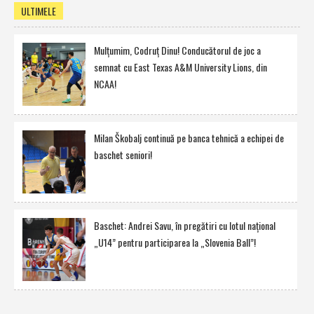
ULTIMELE
Mulţumim, Codruţ Dinu! Conducătorul de joc a
semnat cu East Texas A&M University Lions, din
NCAA!
Milan Škobalj continuă pe banca tehnică a echipei de
baschet seniori!
Baschet: Andrei Savu, în pregătiri cu lotul naţional
„U14” pentru participarea la „Slovenia Ball”!