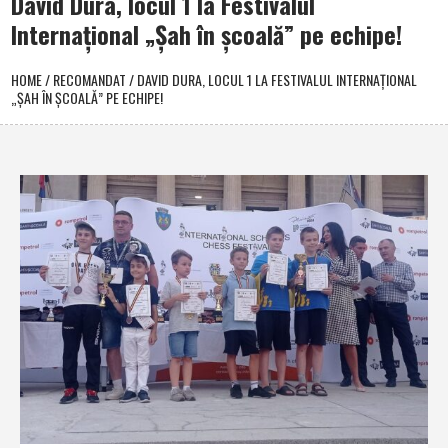
David Dura, locul 1 la Festivalul
Internaţional „Şah în şcoală” pe echipe!
HOME
/
RECOMANDAT
/
DAVID DURA, LOCUL 1 LA FESTIVALUL INTERNAŢIONAL
„ŞAH ÎN ŞCOALĂ” PE ECHIPE!