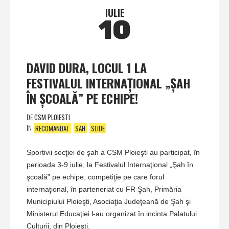
IULIE
10
DAVID DURA, LOCUL 1 LA
FESTIVALUL INTERNAŢIONAL „ŞAH
ÎN ŞCOALĂ” PE ECHIPE!
DE
CSM PLOIESTI
IN
RECOMANDAT
SAH
SLIDE
Sportivii secţiei de şah a CSM Ploieşti au participat, în
perioada 3-9 iulie, la Festivalul Internaţional „Şah în
şcoală” pe echipe, competiţie pe care forul
internaţional, în parteneriat cu FR Şah, Primăria
Municipiului Ploieşti, Asociaţia Judeţeană de Şah şi
Ministerul Educaţiei l-au organizat în incinta Palatului
Culturii, din Ploieşti.