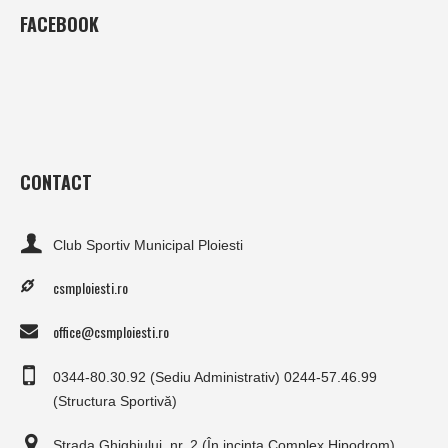
FACEBOOK
CONTACT
Club Sportiv Municipal Ploiesti
csmploiesti.ro
office@csmploiesti.ro
0344-80.30.92 (Sediu Administrativ) 0244-57.46.99
(Structura Sportivă)
Strada Ghighiului, nr. 2 (În incinta Complex Hipodrom)