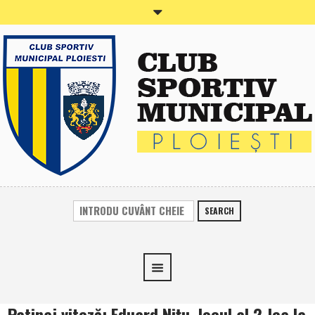
SEARCH
Patinaj viteză: Eduard Niţu, locul al 2-lea la