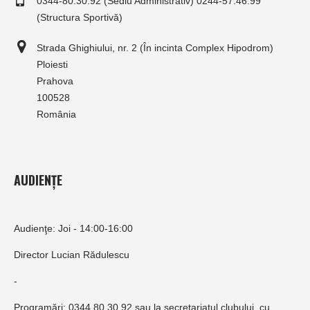
0344-80.30.92 (Sediu Administrativ) 0244-57.46.99
(Structura Sportivă)
Strada Ghighiului, nr. 2 (În incinta Complex Hipodrom)
Ploiesti
Prahova
100528
România
AUDIENȚE
Audienţe: Joi - 14:00-16:00
Director Lucian Rădulescu
-
Programări: 0344.80.30.92 sau la secretariatul clubului, cu