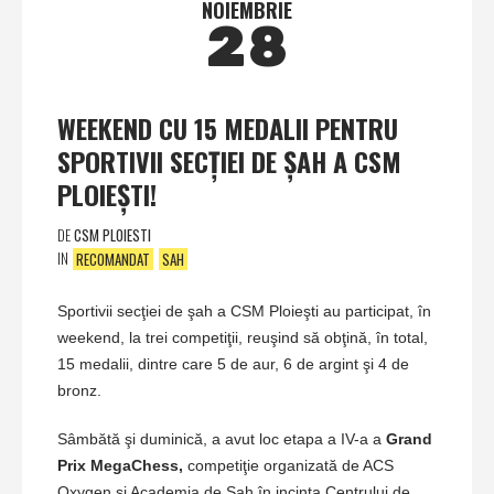
NOIEMBRIE
28
WEEKEND CU 15 MEDALII PENTRU
SPORTIVII SECŢIEI DE ŞAH A CSM
PLOIEŞTI!
DE
CSM PLOIESTI
IN
RECOMANDAT
SAH
Sportivii secţiei de şah a CSM Ploieşti au participat, în
weekend, la trei competiţii, reuşind să obţină, în total,
15 medalii, dintre care 5 de aur, 6 de argint şi 4 de
bronz.
Sâmbătă şi duminică, a avut loc etapa a IV-a a
Grand
Prix MegaChess,
competiţie organizată de ACS
Oxygen şi Academia de Şah în incinta Centrului de