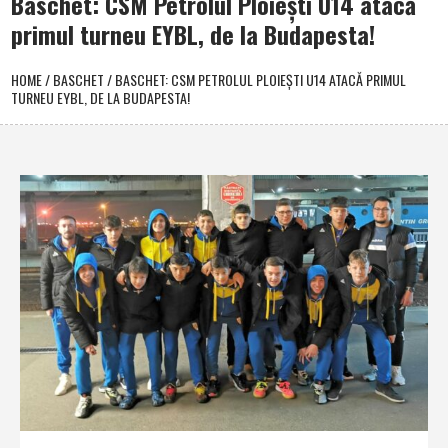
Baschet: CSM Petrolul Ploieşti U14 atacă
primul turneu EYBL, de la Budapesta!
HOME
/
BASCHET
/
BASCHET: CSM PETROLUL PLOIEŞTI U14 ATACĂ PRIMUL
TURNEU EYBL, DE LA BUDAPESTA!