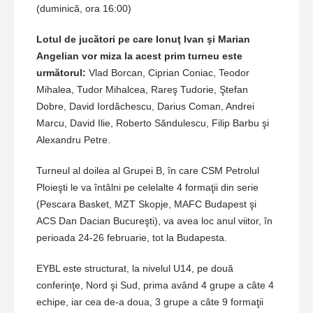
(duminică, ora 16:00)
Lotul de jucători pe care Ionuţ Ivan şi Marian
Angelian vor miza la acest prim turneu este
următorul:
Vlad Borcan, Ciprian Coniac, Teodor
Mihalea, Tudor Mihalcea, Rareş Tudorie, Ştefan
Dobre, David Iordăchescu, Darius Coman, Andrei
Marcu, David Ilie, Roberto Săndulescu, Filip Barbu şi
Alexandru Petre.
Turneul al doilea al Grupei B, în care CSM Petrolul
Ploieşti le va întâlni pe celelalte 4 formaţii din serie
(Pescara Basket, MZT Skopje, MAFC Budapest şi
ACS Dan Dacian Bucureşti), va avea loc anul viitor, în
perioada 24-26 februarie, tot la Budapesta.
EYBL este structurat, la nivelul U14, pe două
conferinţe, Nord şi Sud, prima având 4 grupe a câte 4
echipe, iar cea de-a doua, 3 grupe a câte 9 formaţii