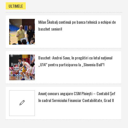
ULTIMELE
Milan Škobalj continuă pe banca tehnică a echipei de
baschet seniori!
Baschet: Andrei Savu, în pregătiri cu lotul naţional
„U14” pentru participarea la „Slovenia Ball”!
Anunţ concurs angajare CSM Ploieşti – Contabil Şef
în cadrul Serviciului Financiar Contabilitate, Grad II