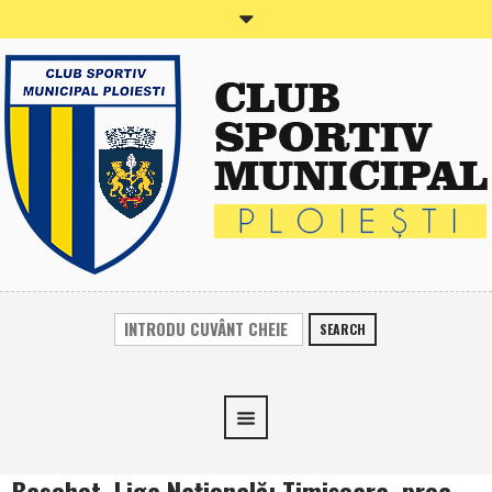
SEARCH
Baschet, Liga Naţională: Timişoara, prea…