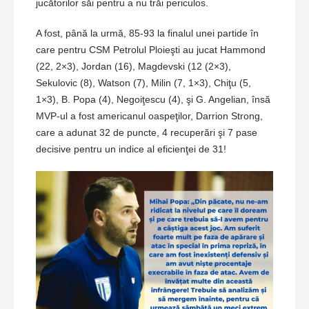
jucătorilor săi pentru a nu trăi periculos.
A fost, până la urmă, 85-93 la finalul unei partide în
care pentru CSM Petrolul Ploieşti au jucat Hammond
(22, 2×3), Jordan (16), Magdevski (12 (2×3),
Sekulovic (8), Watson (7), Milin (7, 1×3), Chiţu (5,
1×3), B. Popa (4), Negoiţescu (4), şi G. Angelian, însă
MVP-ul a fost americanul oaspeţilor, Darrion Strong,
care a adunat 32 de puncte, 4 recuperări şi 7 pase
decisive pentru un indice al eficienţei de 31!