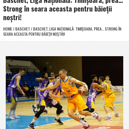
Strong în seara aceasta pentru băieţii
noştri!
HOME
/
BASCHET
/
BASCHET, LIGA NAŢIONALĂ: TIMIŞOARA, PREA… STRONG ÎN
SEARA ACEASTA PENTRU BĂIEŢII NOŞTRI!