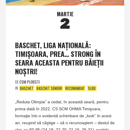
MARTIE
2
BASCHET, LIGA NAŢIONALĂ:
TIMIŞOARA, PREA… STRONG ÎN
SEARA ACEASTA PENTRU BĂIEŢII
NOŞTRI!
DE
CSM PLOIESTI
IN
BASCHET
BASCHET SENIORI
RECOMANDAT
SLIDE
„Reduta Olimpia” a cedat, în această seară, pentru
prima dată în 2022, CS SCM OHMA Timişoara,
formaţie într-o evidentă schimbare de „look” în acest
an, reuşind să câştige – să o recunoaştem – destul de
clar, cu 93-85 (24-18, 22-20, 21-16, 26-31), partida