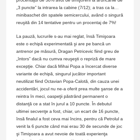
procentajul de 58% avut de timişoreni la aruncările de
„3 puncte” la intrarea la cabine (7/12); a tras ca la…
minibaschet din spatele semicercului, având o singură
reuşită din 14 tentative pentru un procentaj de 7%!
La pauză, lucrurile s-au mai reglat, însă Timişoara
este o echipă experimentată şi are pe bancă un
antrenor pe măsură, Dragan Petricevic fiind greu de
„întors” dacă nu cumva reuşeşti o repriză de mare
excepţie. Chiar dacă Mihai Popa a încercat diverse
variante de echipă, singurul jucător important
neutilizat fiind Octavian Popa-Calotă, din cauza unei
accidentări, jocul nu ne-a oferit prea multe şanse de a
reintra în meci, oaspeţii păstrând permanent o
distanţă ce a stat în jurul a 10 puncte. În debutul
ultimei secvenţe a fost, chiar, un ecart de 16 puncte,
însă finalul a fost ceva mai încins, pentru că Petrolul a
venit la 6 puncte când mai erau 30 de secunde de joc
şi Timişoara a avut nevoie de toată experienţa