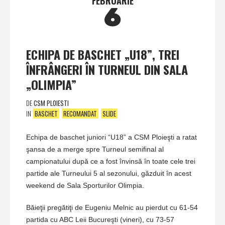
FEBRUARIE
6
ECHIPA DE BASCHET „U18”, TREI
ÎNFRÂNGERI ÎN TURNEUL DIN SALA
„OLIMPIA”
DE
CSM PLOIESTI
IN
BASCHET
RECOMANDAT
SLIDE
Echipa de baschet juniori “U18” a CSM Ploieşti a ratat
şansa de a merge spre Turneul semifinal al
campionatului după ce a fost învinsă în toate cele trei
partide ale Turneului 5 al sezonului, găzduit în acest
weekend de Sala Sporturilor Olimpia.
Băieţii pregătiţi de Eugeniu Melnic au pierdut cu 61-54
partida cu ABC Leii Bucureşti (vineri), cu 73-57