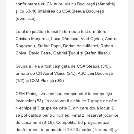
confruntarea cu CN Aurel Vlaicu Bucureşti (sâmbătă)
şi cu 53-46 întâlnirea cu CSA Steaua Bucureşti
(duminică).
Lotul de jucători folosit în turneu a fost următorul:
Cristian Muşuroia, Luca Dănescu, Vlad Oţelea, Andrei
Rogozanu, Ştefan Popa, Dorian Aniculăesei, Robert
Chiva, David Petre, Gabriel Ţugui şi Ştefan Iliescu.
Grupa a III-a a fost câştigată de CSA Steaua (3/0),
urmată de CN Aurel Vlaicu (2/1), ABC Leii Bucureşti
(1/2) şi CSM Ploieşti (0/3).
CSM Ploieşti va continua campionatul în competiţia
învinselor (B3), în care vor fi alcătuite 7 grupe de câte
4 echipe şi 3 grupe de câte 3, din care două locuri 1
se pot califica pentru Turneul Final 2, rezervat jocurilor
de clasament (8-16). Competiţia B3 programează
două turnee, în perioadele 19-20 martie (Turneul 6) şi