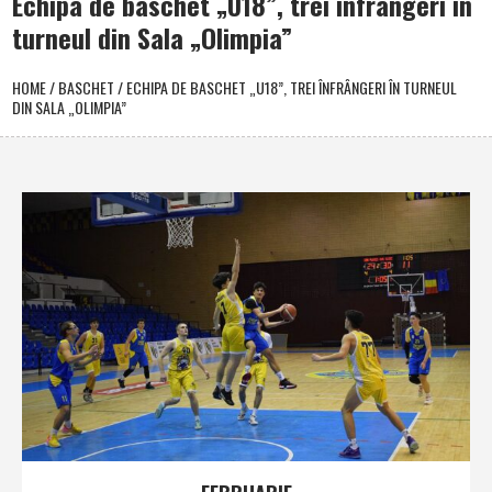
Echipa de baschet „U18”, trei înfrângeri în
turneul din Sala „Olimpia”
HOME
/
BASCHET
/
ECHIPA DE BASCHET „U18”, TREI ÎNFRÂNGERI ÎN TURNEUL
DIN SALA „OLIMPIA”