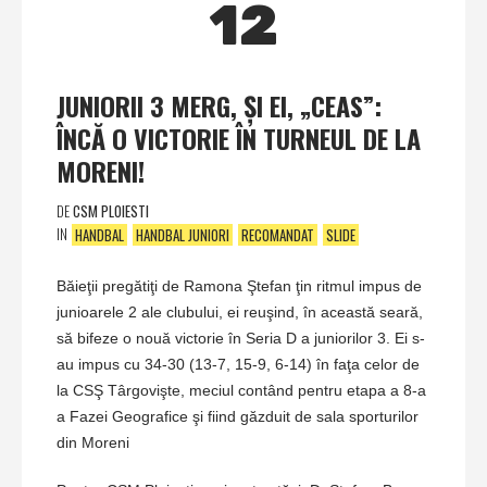
12
JUNIORII 3 MERG, ŞI EI, „CEAS”:
ÎNCĂ O VICTORIE ÎN TURNEUL DE LA
MORENI!
DE
CSM PLOIESTI
IN
HANDBAL
HANDBAL JUNIORI
RECOMANDAT
SLIDE
Băieţii pregătiţi de Ramona Ştefan ţin ritmul impus de
junioarele 2 ale clubului, ei reuşind, în această seară,
să bifeze o nouă victorie în Seria D a juniorilor 3. Ei s-
au impus cu 34-30 (13-7, 15-9, 6-14) în faţa celor de
la CSŞ Târgovişte, meciul contând pentru etapa a 8-a
a Fazei Geografice şi fiind găzduit de sala sporturilor
din Moreni