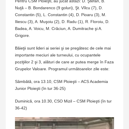
Pentru CSM Ploieşti, au jucat astăzi: D. Ştefan, B.
Nuţă – B. Bondarenco (9 goluri), Şt. Vîlcu (7), D.
Constantin (5), L. Constantin (4), D. Pioaru (3), M.
Iliescu (3), A. Muşoiu (2), D. Radu (1), R. Floroiu, D.
Badea, A. Voicu, M. Crăciun, A. Dumitrache şi A.
Grigore.
Băieţii sunt lideri ai seriei şi se pregătesc de cele mai
importante meciuri ale turneului, cu ocupantele
poziţiilor 2 şi 3, alături de care ar putea merge în Faza
Grupelor Valoare. Programul următoarelor zile este:
Sâmbătă, ora 13.10, CSM Ploieşti – ACS Academia
Junior Ploieşti (în tur 36-25)
Duminică, ora 10.30, CSO Mizil – CSM Ploieşti (în tur
36-42)