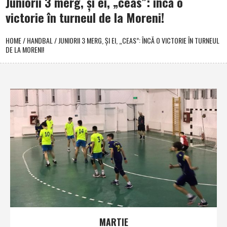
Juniorii 3 merg, şi ei, „ceas”: încă o
victorie în turneul de la Moreni!
HOME
/
HANDBAL
/
JUNIORII 3 MERG, ŞI EI, „CEAS”: ÎNCĂ O VICTORIE ÎN TURNEUL
DE LA MORENI!
MARTIE