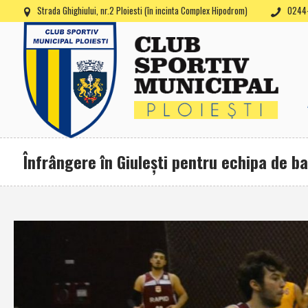
Strada Ghighiului, nr.2 Ploiesti (în incinta Complex Hipodrom)
0244-
Înfrângere în Giuleşti pentru echipa de b