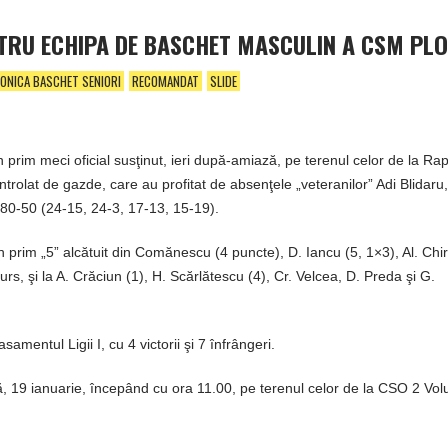
NTRU ECHIPA DE BASCHET MASCULIN A CSM PLO
ONICA BASCHET SENIORI
RECOMANDAT
SLIDE
prim meci oficial susţinut, ieri după-amiază, pe terenul celor de la Rap
ntrolat de gazde, care au profitat de absenţele „veteranilor” Adi Blidaru,
 80-50 (24-15, 24-3, 17-13, 15-19).
 prim „5” alcătuit din Comănescu (4 puncte), D. Iancu (5, 1×3), Al. Chiri
rs, şi la A. Crăciun (1), H. Scărlătescu (4), Cr. Velcea, D. Preda şi G.
amentul Ligii I, cu 4 victorii şi 7 înfrângeri.
, 19 ianuarie, începând cu ora 11.00, pe terenul celor de la CSO 2 Volu