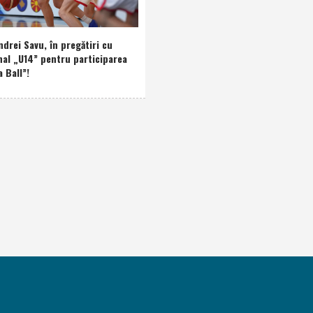
drei Savu, în pregătiri cu
nal „U14” pentru participarea
a Ball”!