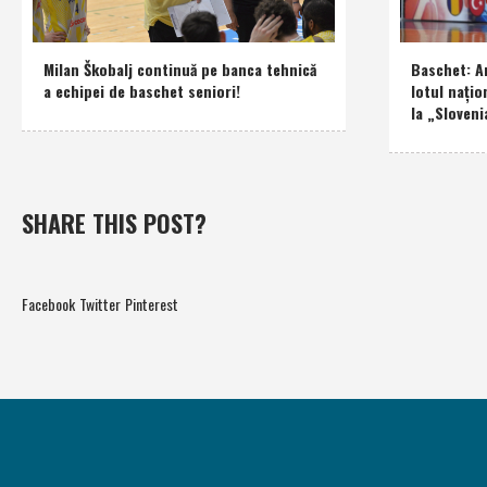
Milan Škobalj continuă pe banca tehnică
Baschet: An
a echipei de baschet seniori!
lotul naţio
la „Sloveni
SHARE THIS POST?
Facebook
Twitter
Pinterest