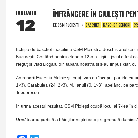
ÎNFRÂNGERE ÎN GIULEŞTI PE
IANUARIE
12
DE
CSM PLOIESTI
IN
BASCHET
BASCHET SENIORI
CR
Echipa de baschet maculin a CSM Ploieşti a deschis anul cu un 
Bucureşti. Contând pentru etapa a 12-a a Ligii I, jocul a fost co
Neguţ şi Vlad Dogaru din tabăra noastră şi s-au impus clar, cu
Antrenorii Eugeniu Melnic şi Ionuţ Ivan au început partida cu un
1×3), Carabulea (24, 2×3), M. Ianuli (9, 1×3), apelând, pe parcu
Teodorescu.
În urma acestui rezultat, CSM Ploieşti ocupă locul al 7-lea în clas
Următoarea partidă a băieţilor noştri este programată duminică