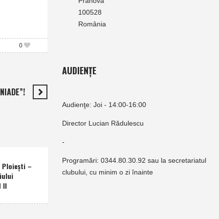
Prahova
100528
România
0
AUDIENȚE
NIADE”!
Audienţe: Joi - 14:00-16:00
Director Lucian Rădulescu
-
Programări: 0344.80.30.92 sau la secretariatul
Ploieşti –
clubului, cu minim o zi înainte
iului
 II