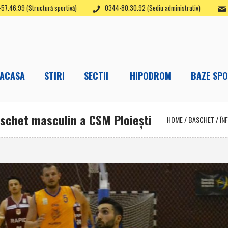
57.46.99 (Structură sportivă)
0344-80.30.92 (Sediu administrativ)
ACASA
STIRI
SECTII
HIPODROM
BAZE SPO
aschet masculin a CSM Ploieşti
HOME
/
BASCHET
/
ÎN