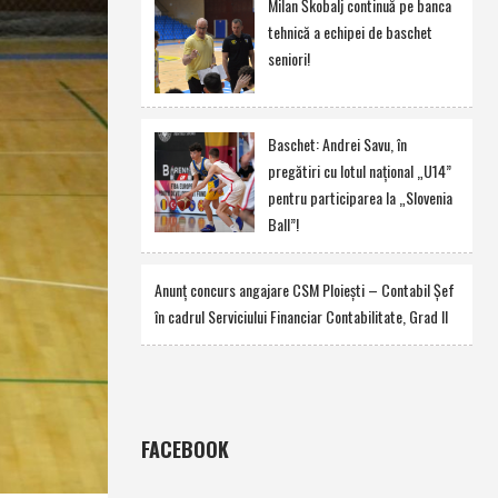
Milan Škobalj continuă pe banca
tehnică a echipei de baschet
seniori!
Baschet: Andrei Savu, în
pregătiri cu lotul naţional „U14”
pentru participarea la „Slovenia
Ball”!
Anunţ concurs angajare CSM Ploieşti – Contabil Şef
în cadrul Serviciului Financiar Contabilitate, Grad II
FACEBOOK