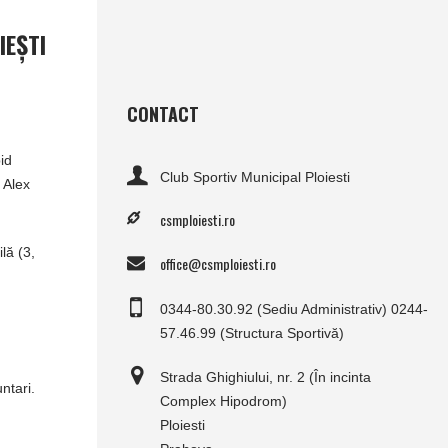
IEŞTI
CONTACT
id
Club Sportiv Municipal Ploiesti
 Alex
csmploiesti.ro
lă (3,
office@csmploiesti.ro
0344-80.30.92 (Sediu Administrativ) 0244-
57.46.99 (Structura Sportivă)
Strada Ghighiului, nr. 2 (În incinta
ntari.
Complex Hipodrom)
Ploiesti