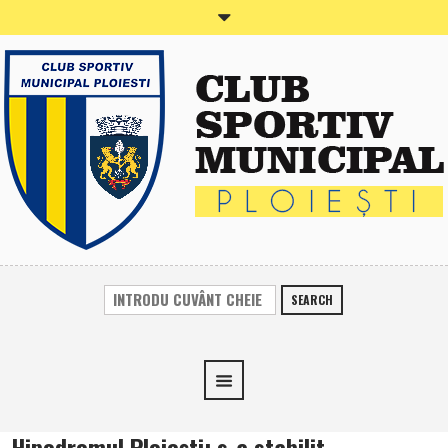
SEARCH
Hipodromul Ploieşti: s-a stabilit