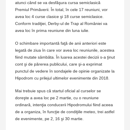
atunci când se va desfăşura cursa semiclasică
Premiul Primăverii. În total, în cele 17 reuniuni, vor
avea loc 4 curse clasice şi 18 curse semiclasice.
Conform tradiţiei, Derby-ul de Trap al României va
avea loc în prima reuniune din luna iulie.
O schimbare importantă faţă de anii anteriori este
legată de ziua în care vor avea loc reuniunile, acestea
fiind mutate sâmbăta. În luarea acestei decizii s-a ţinut
cont şi de părerea publicului, care şi-a exprimat
punctul de vedere în sondajele de opinie organizate la
Hipodrom cu prilejul ultimelor evenimente din 2018.
Mai trebuie spus că startul oficial al curselor se
doreşte a avea loc pe 2 martie, cu o reuniune
ordinară, intenţia conducerii Hipodromului fiind aceea
de a organiza, în funcţie de condiţiile meteo, trei astfel
de evenimente, pe 2, 16 şi 30 martie.