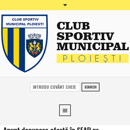
SEARCH
Anunţ depunere ofertă în SEAP nr.