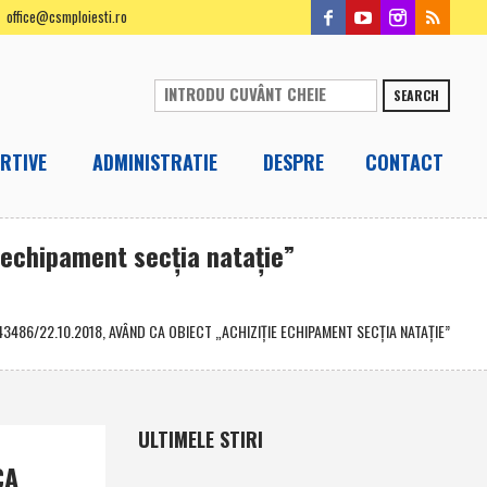
office@csmploiesti.ro
SEARCH
RTIVE
ADMINISTRATIE
DESPRE
CONTACT
 echipament secţia nataţie”
3486/22.10.2018, AVÂND CA OBIECT „ACHIZIŢIE ECHIPAMENT SECŢIA NATAŢIE”
ULTIMELE STIRI
CA