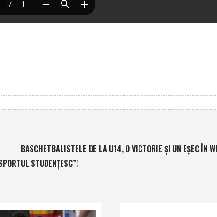
BASCHETBALISTELE DE LA U14, O VICTORIE ȘI UN EȘEC ÎN W
 „SPORTUL STUDENŢESC”!