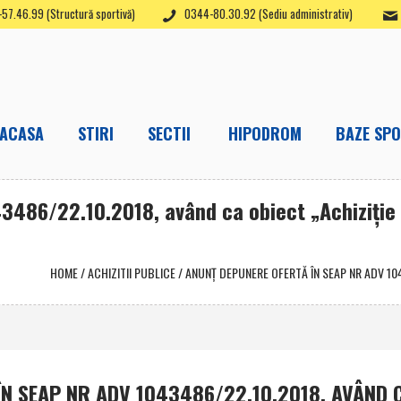
57.46.99 (Structură sportivă)
0344-80.30.92 (Sediu administrativ)
ACASA
STIRI
SECTII
HIPODROM
BAZE SPO
3486/22.10.2018, având ca obiect „Achiziţie
HOME
/
ACHIZITII PUBLICE
/
ANUNŢ DEPUNERE OFERTĂ ÎN SEAP NR ADV 104
N SEAP NR ADV 1043486/22.10.2018, AVÂND 