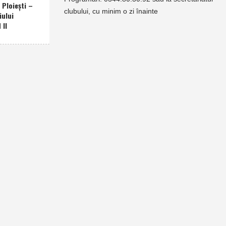
Ploieşti –
clubului, cu minim o zi înainte
iului
 II