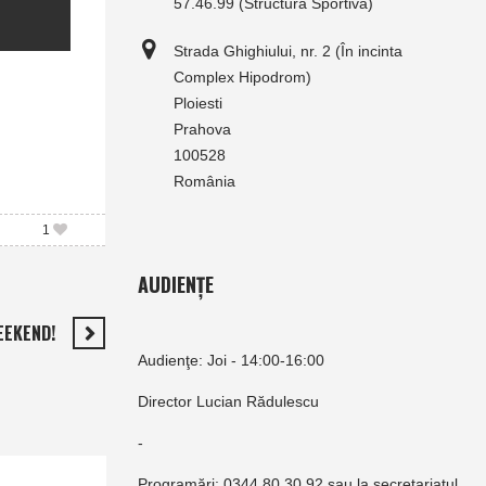
57.46.99 (Structura Sportivă)
Strada Ghighiului, nr. 2 (În incinta
Complex Hipodrom)
Ploiesti
Prahova
100528
România
1
AUDIENȚE
EEKEND!
Audienţe: Joi - 14:00-16:00
Director Lucian Rădulescu
-
Programări: 0344.80.30.92 sau la secretariatul