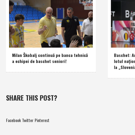
Milan Škobalj continuă pe banca tehnică
Baschet: An
a echipei de baschet seniori!
lotul naţio
la „Sloveni
SHARE THIS POST?
Facebook
Twitter
Pinterest