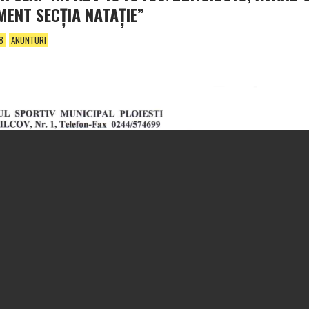
MENT SECŢIA NATAŢIE”
8
ANUNTURI