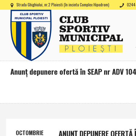
Strada Ghighiului, nr.2 Ploiesti (în incinta Complex Hipodrom)
0244-
Anunţ depunere ofertă în SEAP nr ADV 104
ANUNŢ DEPUNERE OFERTĂ Î
OCTOMBRIE