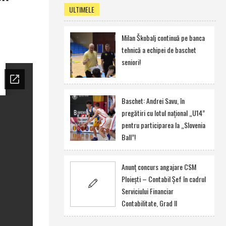
ULTIMELE
Milan Škobalj continuă pe banca
tehnică a echipei de baschet
seniori!
Baschet: Andrei Savu, în
pregătiri cu lotul naţional „U14”
pentru participarea la „Slovenia
Ball”!
Anunţ concurs angajare CSM
Ploieşti – Contabil Şef în cadrul
Serviciului Financiar
Contabilitate, Grad II