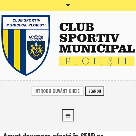
SEARCH
Anunţ depunere ofertă în SEAP nr.