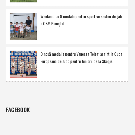
Weekend cu 8 medalii pentru sportivii secţiei de şah
a CSM Ploieşti!
O nouă medalie pentru Vanessa Tolea: argint la Cupa
Europeană de Judo pentru Juniori, de la Skopje!
FACEBOOK