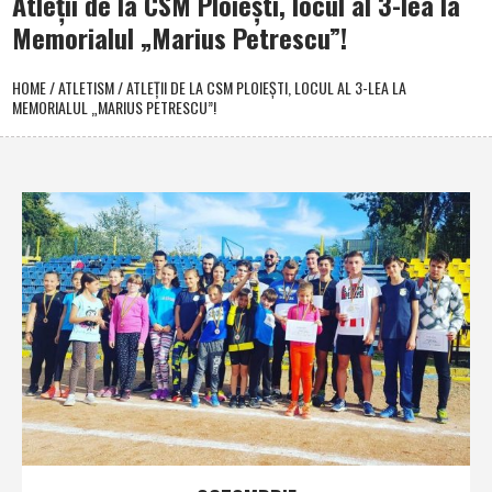
Atleţii de la CSM Ploieşti, locul al 3-lea la
Memorialul „Marius Petrescu”!
HOME
/
ATLETISM
/
ATLEŢII DE LA CSM PLOIEŞTI, LOCUL AL 3-LEA LA
MEMORIALUL „MARIUS PETRESCU”!