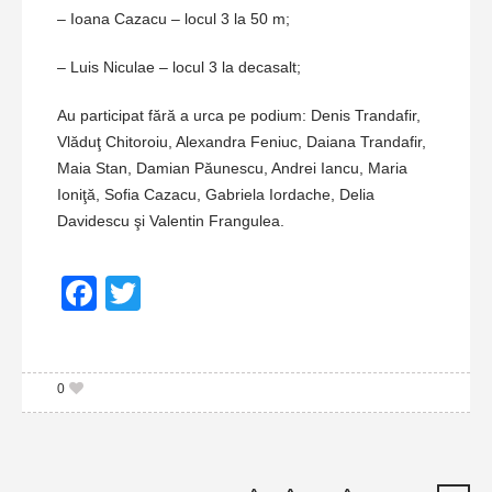
– Ioana Cazacu – locul 3 la 50 m;
– Luis Niculae – locul 3 la decasalt;
Au participat fără a urca pe podium: Denis Trandafir,
Vlăduţ Chitoroiu, Alexandra Feniuc, Daiana Trandafir,
Maia Stan, Damian Păunescu, Andrei Iancu, Maria
Ioniţă, Sofia Cazacu, Gabriela Iordache, Delia
Davidescu şi Valentin Frangulea.
Facebook
Twitter
0