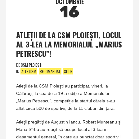
OCTOMBRIE
16
ATLEŢII DE LA CSM PLOIEŞTI, LOCUL
AL 3-LEA LA MEMORIALUL „MARIUS
PETRESCU”!
DE
CSM PLOIESTI
IN
ATLETISM
RECOMANDAT
SLIDE
Atleţii de la CSM Ploieşti au participat, vineri, la
Călăraşi, la cea de-a 19-a ediţie a Memorialului
„Marius Petrescu”, competiţie la startul căreia s-au
aflat circa 500 de sportivi, de la 11 cluburi din ţară.
Atleţii pregătiţi de Augustin Iancu, Robert Munteanu şi
Maria Sîrbu au reuşit să ocupe locul al 3-lea în
clasamentul general, în care au punctat doar sportivii