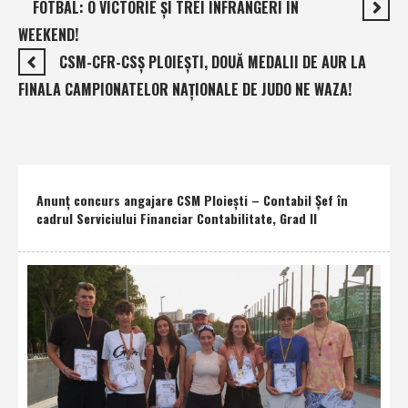
FOTBAL: O VICTORIE ŞI TREI ÎNFRÂNGERI ÎN
WEEKEND!
CSM-CFR-CSŞ PLOIEŞTI, DOUĂ MEDALII DE AUR LA
FINALA CAMPIONATELOR NAŢIONALE DE JUDO NE WAZA!
Anunţ concurs angajare CSM Ploieşti – Contabil Şef în
cadrul Serviciului Financiar Contabilitate, Grad II