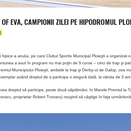
 OF EVA, CAMPIONII ZILEI PE HIPODROMUL PLOI
E
 hipice a anului, pe care Clubul Sportiv Municipal Ploieşti a organizat-o
unea a avut în program nu mai puţin de 9 curse – cinci de trap şi pat
remiul Municipiului Ploieşti, ambele la trap şi Derby-ul de Galop, cea m
xemplar având dreptul de a participa o singură dată, la vârsta de 3 ani
vea dreptul să participe, peste două săptămâni, în Marele Premiul la Tr
Tronaru, proprietar Robert Tronaru) reuşind să câştige în faţa urmăritoril