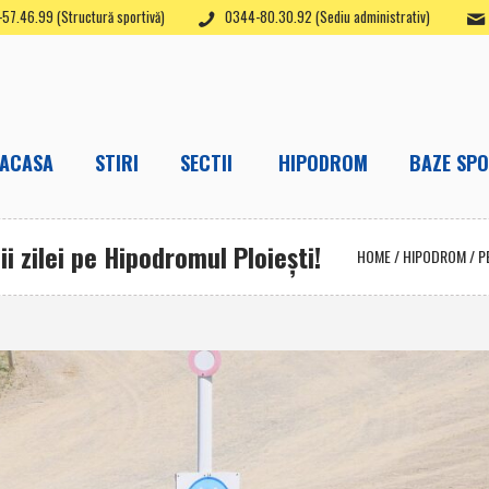
57.46.99 (Structură sportivă)
0344-80.30.92 (Sediu administrativ)
ACASA
STIRI
SECTII
HIPODROM
BAZE SPO
i zilei pe Hipodromul Ploieşti!
HOME
/
HIPODROM
/
P