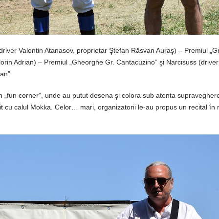
(driver Valentin Atanasov, proprietar Ştefan Răsvan Auraş) – Premiul „G
 Florin Adrian) – Premiul „Gheorghe Gr. Cantacuzino” şi Narcisuss (drive
an”.
un „fun corner”, unde au putut desena şi colora sub atenta supravegher
t cu calul Mokka. Celor… mari, organizatorii le-au propus un recital în