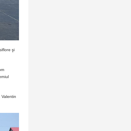
iflore şi
rom
emiul
 Valentin