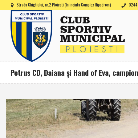
Strada Ghighiului, nr.2 Ploiesti (în incinta Complex Hipodrom)
0244-
Petrus CD, Daiana şi Hand of Eva, campioni