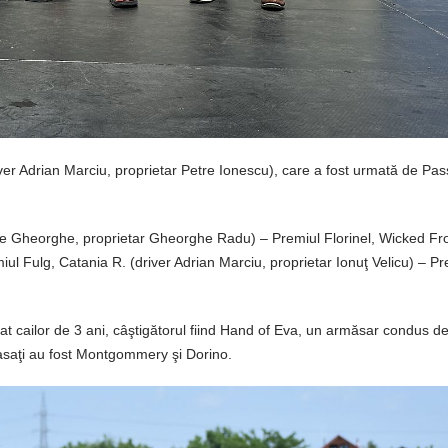
iver Adrian Marciu, proprietar Petre Ionescu), care a fost urmată de Pass
Vasile Gheorghe, proprietar Gheorghe Radu) – Premiul Florinel, Wicked F
ul Fulg, Catania R. (driver Adrian Marciu, proprietar Ionuţ Velicu) – Pr
at cailor de 3 ani, câştigătorul fiind Hand of Eva, un armăsar condus de
clasaţi au fost Montgommery şi Dorino.