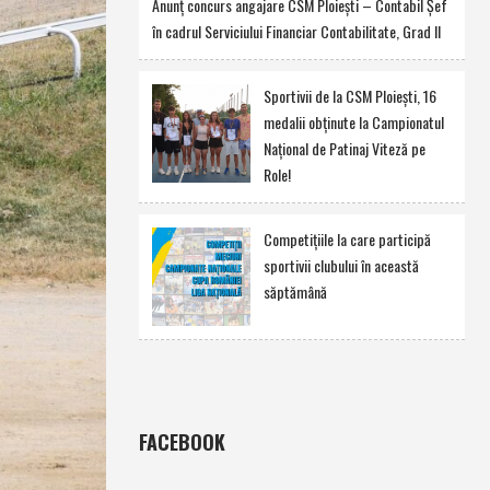
Anunţ concurs angajare CSM Ploieşti – Contabil Şef
în cadrul Serviciului Financiar Contabilitate, Grad II
Sportivii de la CSM Ploieşti, 16
medalii obţinute la Campionatul
Naţional de Patinaj Viteză pe
Role!
Competiţiile la care participă
sportivii clubului în această
săptămână
FACEBOOK