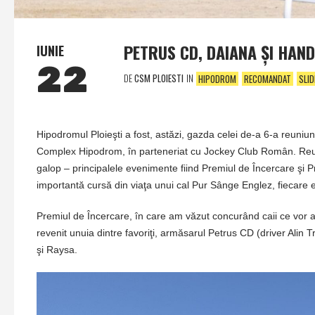
PETRUS CD, DAIANA ŞI HAND
IUNIE
22
DE
CSM PLOIESTI
IN
HIPODROM
RECOMANDAT
SLID
Hipodromul Ploieşti a fost, astăzi, gazda celei de-a 6-a reuniuni
Complex Hipodrom, în parteneriat cu Jockey Club Român. Reuni
galop – principalele evenimente fiind Premiul de Încercare şi P
importantă cursă din viaţa unui cal Pur Sânge Englez, fiecare e
Premiul de Încercare, în care am văzut concurând caii ce vor a
revenit unuia dintre favoriţi, armăsarul Petrus CD (driver Alin 
şi Raysa.