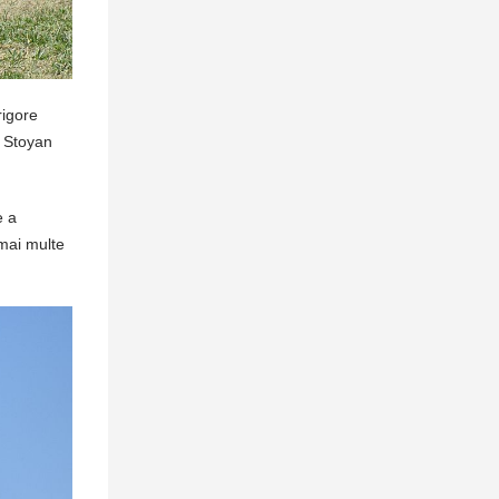
rigore
r Stoyan
e a
 mai multe