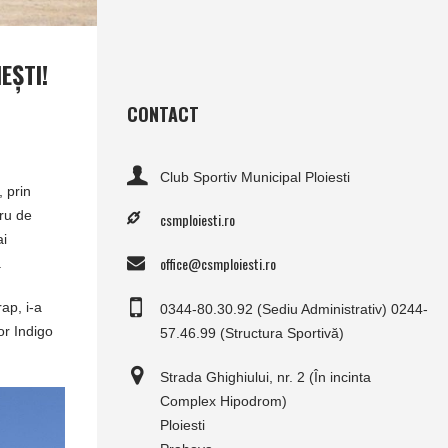
EŞTI!
CONTACT
Club Sportiv Municipal Ploiesti
, prin
ru de
csmploiesti.ro
ai
office@csmploiesti.ro
.
ap, i-a
0344-80.30.92 (Sediu Administrativ) 0244-
or Indigo
57.46.99 (Structura Sportivă)
Strada Ghighiului, nr. 2 (În incinta
Complex Hipodrom)
Ploiesti